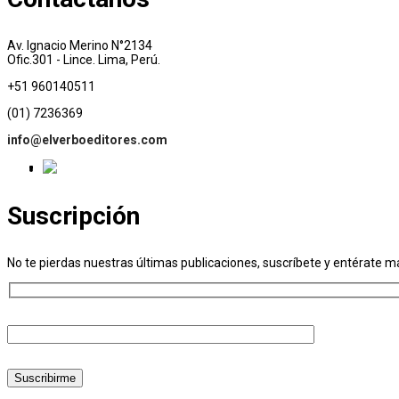
Av. Ignacio Merino N°2134
Ofic.301 - Lince. Lima, Perú.
+51 960140511
(01) 7236369
info@elverboeditores.com
Suscripción
No te pierdas nuestras últimas publicaciones, suscríbete y entérate m
Suscribirme