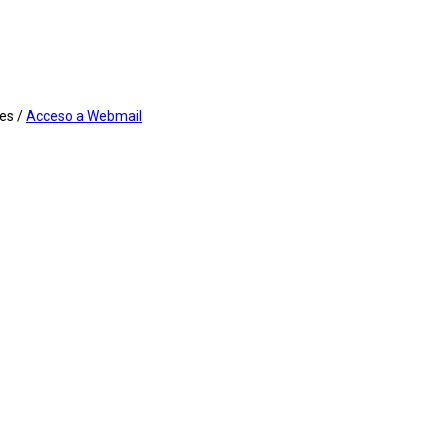
es /
Acceso a Webmail