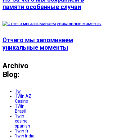
памяти особенные случаи
Отчего мы запоминаем
уникальные моменты
Archivo
Blog:
1w
1Win AZ
Casino
1Win
Brasil
1win
casino
spanish
1win fr
1win India