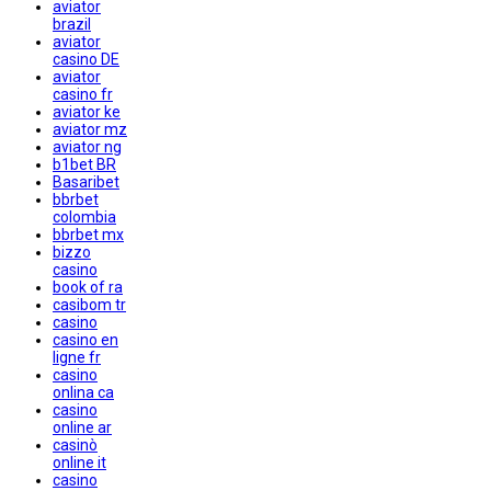
aviator
brazil
aviator
casino DE
aviator
casino fr
aviator ke
aviator mz
aviator ng
b1bet BR
Basaribet
bbrbet
colombia
bbrbet mx
bizzo
casino
book of ra
casibom tr
casino
casino en
ligne fr
casino
onlina ca
casino
online ar
casinò
online it
casino