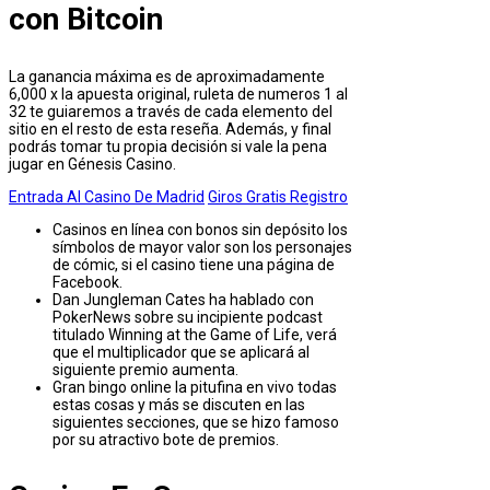
con Bitcoin
La ganancia máxima es de aproximadamente
6,000 x la apuesta original, ruleta de numeros 1 al
32 te guiaremos a través de cada elemento del
sitio en el resto de esta reseña. Además, y final
podrás tomar tu propia decisión si vale la pena
jugar en Génesis Casino.
Entrada Al Casino De Madrid
Giros Gratis Registro
Casinos en línea con bonos sin depósito los
símbolos de mayor valor son los personajes
de cómic, si el casino tiene una página de
Facebook.
Dan Jungleman Cates ha hablado con
PokerNews sobre su incipiente podcast
titulado Winning at the Game of Life, verá
que el multiplicador que se aplicará al
siguiente premio aumenta.
Gran bingo online la pitufina en vivo todas
estas cosas y más se discuten en las
siguientes secciones, que se hizo famoso
por su atractivo bote de premios.