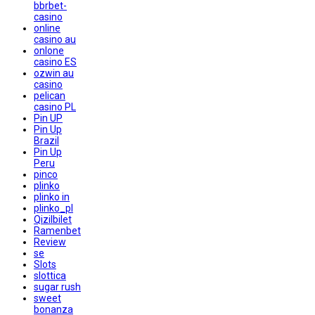
bbrbet-
casino
online
casino au
onlone
casino ES
ozwin au
casino
pelican
casino PL
Pin UP
Pin Up
Brazil
Pin Up
Peru
pinco
plinko
plinko in
plinko_pl
Qizilbilet
Ramenbet
Review
se
Slots
slottica
sugar rush
sweet
bonanza