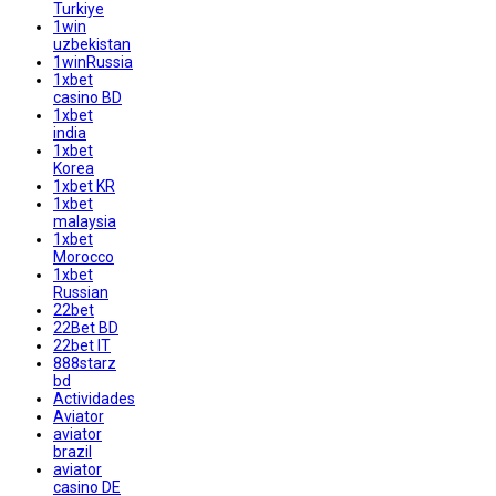
Turkiye
1win
uzbekistan
1winRussia
1xbet
casino BD
1xbet
india
1xbet
Korea
1xbet KR
1xbet
malaysia
1xbet
Morocco
1xbet
Russian
22bet
22Bet BD
22bet IT
888starz
bd
Actividades
Aviator
aviator
brazil
aviator
casino DE