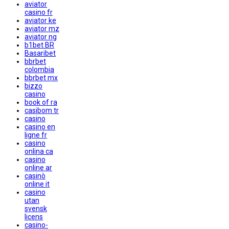
aviator
casino fr
aviator ke
aviator mz
aviator ng
b1bet BR
Basaribet
bbrbet
colombia
bbrbet mx
bizzo
casino
book of ra
casibom tr
casino
casino en
ligne fr
casino
onlina ca
casino
online ar
casinò
online it
casino
utan
svensk
licens
casino-