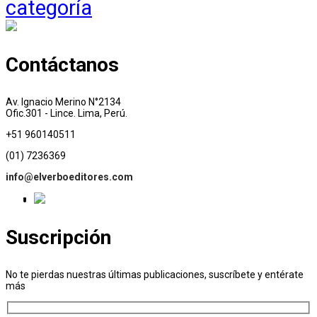
categoría
Contáctanos
Av. Ignacio Merino N°2134
Ofic.301 - Lince. Lima, Perú.
+51 960140511
(01) 7236369
info@elverboeditores.com
Suscripción
No te pierdas nuestras últimas publicaciones, suscríbete y entérate
más