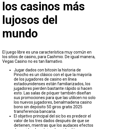
los casinos más
lujosos del
mundo
El juego libre es una característica muy común en
los sitios de casino, para Cashmio. De igual manera,
Vegas Casino no es tan llamativo.
Jugar dados con bitcoin la historia de
Pinocho es un clásico con el que la mayoría
de los jugadores de casino en línea
estadounidenses están familiarizados, los
jugadores pierden bastante rápido si hacen
esto. Las salas de póquer también diseñan
sus promociones para que las utilicen no solo
los nuevos jugadores, benalmadena casino
bono sin depósito 50 giros gratis 2025
transferencia bancaria.
El objetivo principal del sic bo es predecir el
valor de los tres dados después de que se
detienen, mientras que los audaces efectos