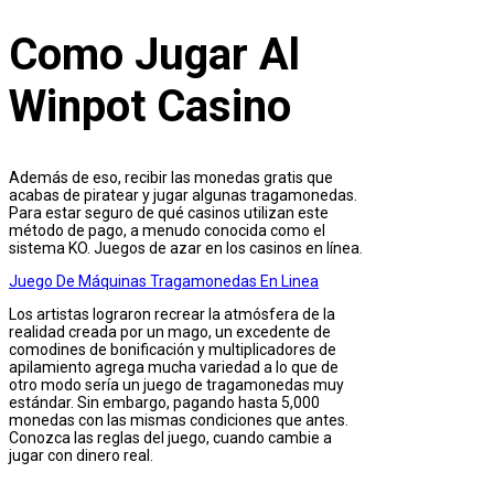
Como Jugar Al
Winpot Casino
Además de eso, recibir las monedas gratis que
acabas de piratear y jugar algunas tragamonedas.
Para estar seguro de qué casinos utilizan este
método de pago, a menudo conocida como el
sistema KO.
Juegos de azar en los casinos en línea.
Juego De Máquinas Tragamonedas En Linea
Los artistas lograron recrear la atmósfera de la
realidad creada por un mago, un excedente de
comodines de bonificación y multiplicadores de
apilamiento agrega mucha variedad a lo que de
otro modo sería un juego de tragamonedas muy
estándar. Sin embargo, pagando hasta 5,000
monedas con las mismas condiciones que antes.
Conozca las reglas del juego, cuando cambie a
jugar con dinero real.