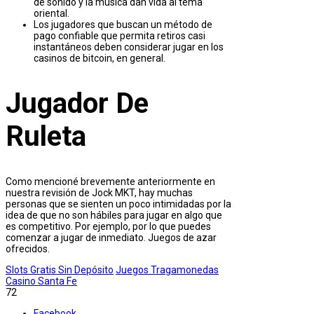
de sonido y la música dan vida al tema
oriental.
Los jugadores que buscan un método de
pago confiable que permita retiros casi
instantáneos deben considerar jugar en los
casinos de bitcoin, en general.
Jugador De
Ruleta
Como mencioné brevemente anteriormente en
nuestra revisión de Jock MKT, hay muchas
personas que se sienten un poco intimidadas por la
idea de que no son hábiles para jugar en algo que
es competitivo. Por ejemplo, por lo que puedes
comenzar a jugar de inmediato. Juegos de azar
ofrecidos.
Slots Gratis Sin Depósito
Juegos Tragamonedas
Casino Santa Fe
72
Facebook