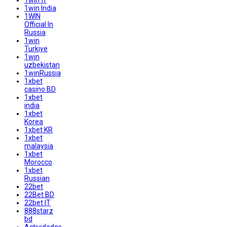
1win India
1WIN
Official In
Russia
1win
Turkiye
1win
uzbekistan
1winRussia
1xbet
casino BD
1xbet
india
1xbet
Korea
1xbet KR
1xbet
malaysia
1xbet
Morocco
1xbet
Russian
22bet
22Bet BD
22bet IT
888starz
bd
Actividades