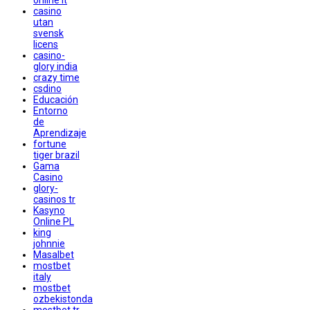
casino
utan
svensk
licens
casino-
glory india
crazy time
csdino
Educación
Entorno
de
Aprendizaje
fortune
tiger brazil
Gama
Casino
glory-
casinos tr
Kasyno
Online PL
king
johnnie
Masalbet
mostbet
italy
mostbet
ozbekistonda
mostbet tr