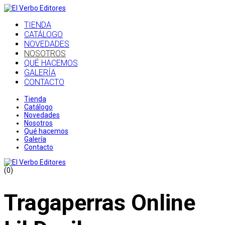
TIENDA
CATÁLOGO
NOVEDADES
NOSOTROS
QUÉ HACEMOS
GALERÍA
CONTACTO
Tienda
Catálogo
Novedades
Nosotros
Qué hacemos
Galería
Contacto
(0)
Tragaperras Online