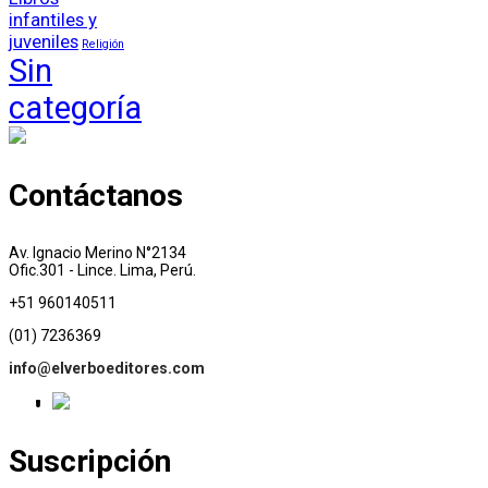
infantiles y
juveniles
Religión
Sin
categoría
Contáctanos
Av. Ignacio Merino N°2134
Ofic.301 - Lince. Lima, Perú.
+51 960140511
(01) 7236369
info@elverboeditores.com
Suscripción