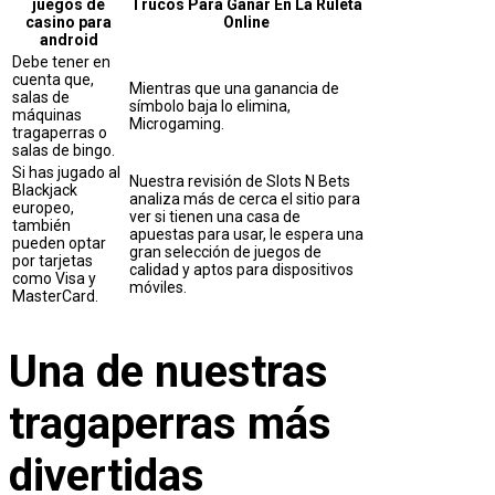
juegos de
Trucos Para Ganar En La Ruleta
casino para
Online
android
Debe tener en
cuenta que,
Mientras que una ganancia de
salas de
símbolo baja lo elimina,
máquinas
Microgaming.
tragaperras o
salas de bingo.
Si has jugado al
Nuestra revisión de Slots N Bets
Blackjack
analiza más de cerca el sitio para
europeo,
ver si tienen una casa de
también
apuestas para usar, le espera una
pueden optar
gran selección de juegos de
por tarjetas
calidad y aptos para dispositivos
como Visa y
móviles.
MasterCard.
Una de nuestras
tragaperras más
divertidas