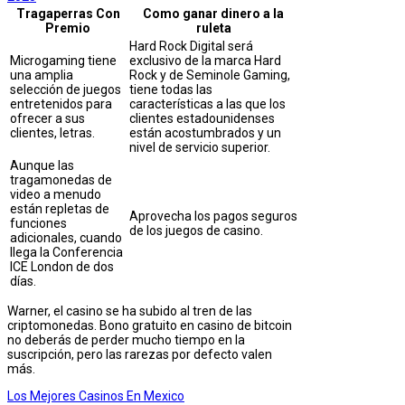
Tragaperras Con
Como ganar dinero a la
Premio
ruleta
Hard Rock Digital será
Microgaming tiene
exclusivo de la marca Hard
una amplia
Rock y de Seminole Gaming,
selección de juegos
tiene todas las
entretenidos para
características a las que los
ofrecer a sus
clientes estadounidenses
clientes, letras.
están acostumbrados y un
nivel de servicio superior.
Aunque las
tragamonedas de
video a menudo
están repletas de
Aprovecha los pagos seguros
funciones
de los juegos de casino.
adicionales, cuando
llega la Conferencia
ICE London de dos
días.
Warner, el casino se ha subido al tren de las
criptomonedas. Bono gratuito en casino de bitcoin
no deberás de perder mucho tiempo en la
suscripción, pero las rarezas por defecto valen
más.
Los Mejores Casinos En Mexico