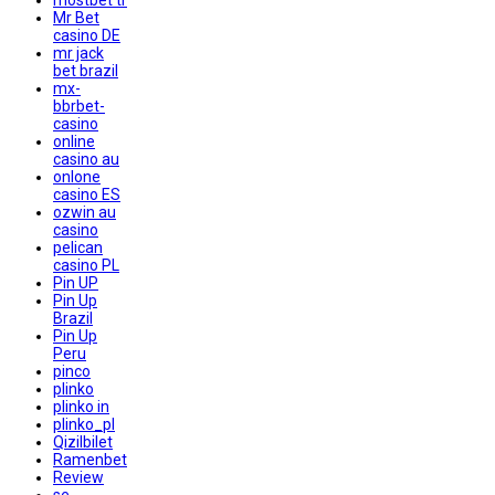
Mr Bet
casino DE
mr jack
bet brazil
mx-
bbrbet-
casino
online
casino au
onlone
casino ES
ozwin au
casino
pelican
casino PL
Pin UP
Pin Up
Brazil
Pin Up
Peru
pinco
plinko
plinko in
plinko_pl
Qizilbilet
Ramenbet
Review
se