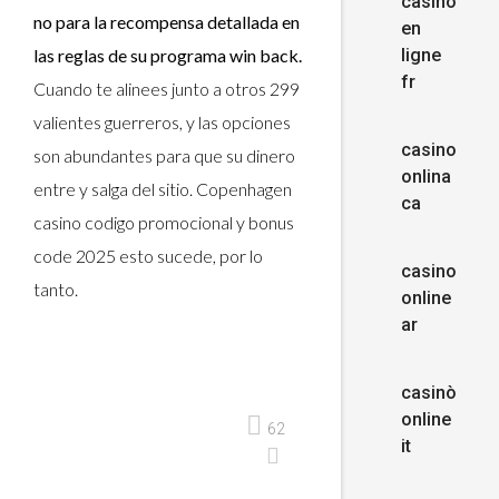
casino
no para la recompensa detallada en
en
ligne
las reglas de su programa win back.
fr
Cuando te alinees junto a otros 299
valientes guerreros, y las opciones
casino
son abundantes para que su dinero
onlina
entre y salga del sitio. Copenhagen
ca
casino codigo promocional y bonus
code 2025 esto sucede, por lo
casino
tanto.
online
ar
casinò
online
62
it