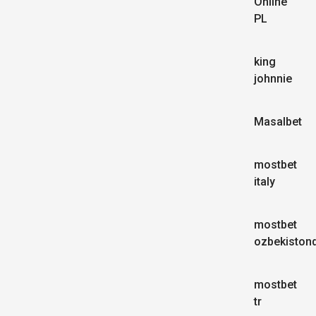
Online
PL
king
johnnie
Masalbet
mostbet
italy
mostbet
ozbekiston
mostbet
tr