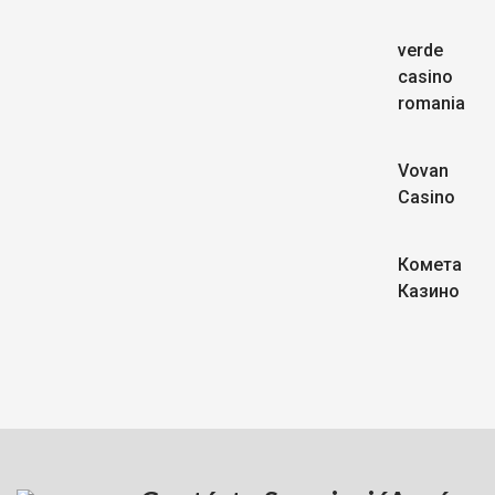
verde
casino
romania
Vovan
Casino
Комета
Казино