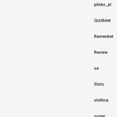
plinko_pl
Qizilbilet
Ramenbet
Review
se
Slots
slottica
sugar