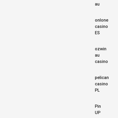
au
onlone
casino
ES
ozwin
au
casino
pelican
casino
PL
Pin
UP