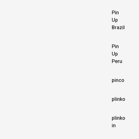
Pin
Up
Brazil
Pin
Up
Peru
pinco
plinko
plinko
in