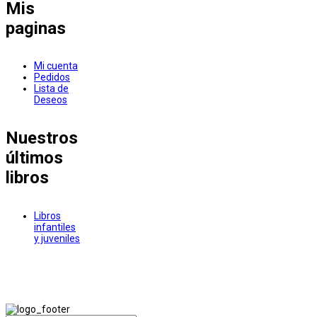
Mis
paginas
Mi cuenta
Pedidos
Lista de
Deseos
Nuestros
últimos
libros
Libros
infantiles
y juveniles