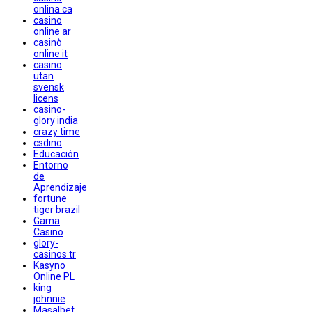
onlina ca
casino
online ar
casinò
online it
casino
utan
svensk
licens
casino-
glory india
crazy time
csdino
Educación
Entorno
de
Aprendizaje
fortune
tiger brazil
Gama
Casino
glory-
casinos tr
Kasyno
Online PL
king
johnnie
Masalbet