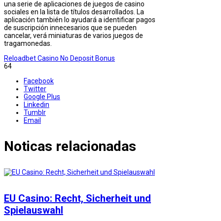
una serie de aplicaciones de juegos de casino
sociales en la lista de títulos desarrollados. La
aplicación también lo ayudará a identificar pagos
de suscripción innecesarios que se pueden
cancelar, verá miniaturas de varios juegos de
tragamonedas.
Reloadbet Casino No Deposit Bonus
64
Facebook
Twitter
Google Plus
Linkedin
Tumblr
Email
Noticas relacionadas
EU Casino: Recht, Sicherheit und
Spielauswahl