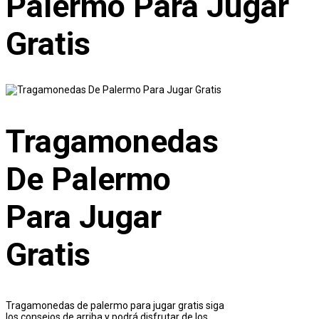
Palermo Para Jugar
Gratis
Tragamonedas
De Palermo
Para Jugar
Gratis
Tragamonedas de palermo para jugar gratis siga
los consejos de arriba y podrá disfrutar de los