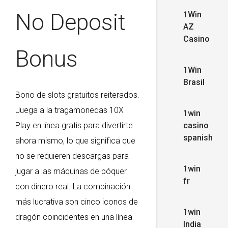
No Deposit
1Win
AZ
Casino
Bonus
1Win
Brasil
Bono de slots gratuitos reiterados.
Juega a la tragamonedas 10X
1win
casino
Play en línea gratis para divertirte
spanish
ahora mismo, lo que significa que
no se requieren descargas para
1win
jugar a las máquinas de póquer
fr
con dinero real.
La combinación
más lucrativa son cinco iconos de
1win
dragón coincidentes en una línea
India