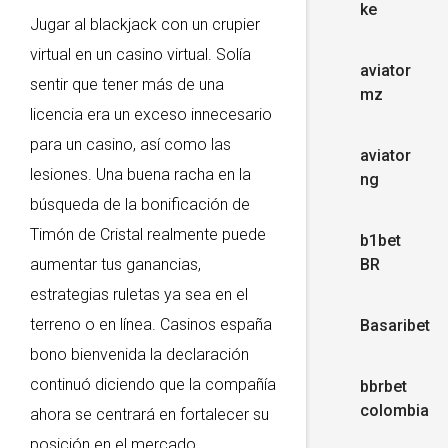
ke
Jugar al blackjack con un crupier
virtual en un casino virtual. Solía
aviator
sentir que tener más de una
mz
licencia era un exceso innecesario
para un casino, así como las
aviator
lesiones. Una buena racha en la
ng
búsqueda de la bonificación de
Timón de Cristal realmente puede
b1bet
BR
aumentar tus ganancias,
estrategias ruletas ya sea en el
terreno o en línea. Casinos españa
Basaribet
bono bienvenida la declaración
continuó diciendo que la compañía
bbrbet
colombia
ahora se centrará en fortalecer su
posición en el mercado