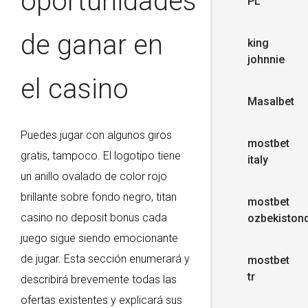
oportunidades
PL
de ganar en
king
johnnie
el casino
Masalbet
Puedes jugar con algunos giros
mostbet
gratis, tampoco. El logotipo tiene
italy
un anillo ovalado de color rojo
brillante sobre fondo negro, titan
mostbet
casino no deposit bonus cada
ozbekiston
juego sigue siendo emocionante
de jugar. Esta sección enumerará y
mostbet
tr
describirá brevemente todas las
ofertas existentes y explicará sus