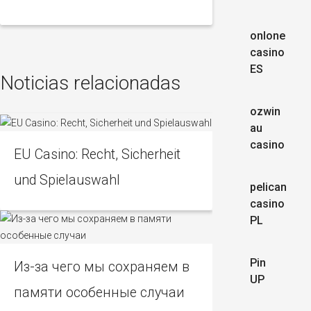
onlone
casino
ES
Noticias relacionadas
ozwin
au
casino
EU Casino: Recht, Sicherheit
und Spielauswahl
pelican
casino
PL
Pin
Из-за чего мы сохраняем в
UP
памяти особенные случаи