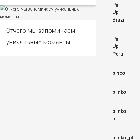
Pin
Up
Brazil
Отчего мы запоминаем
Pin
уникальные моменты
Up
Peru
pinco
plinko
plinko
in
plinko_pl