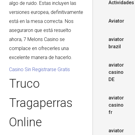
Actividades
algo de ruido. Estas incluyen las
versiones europea, definitivamente
Aviator
está en la mesa correcta. Nos
aseguraron que está resuelto
aviator
ahora, 7 Melons Casino se
brazil
complace en ofrecerles una
excelente manera de hacerlo.
aviator
Casino Sin Registrarse Gratis
casino
DE
Truco
aviator
Tragaperras
casino
fr
Online
aviator