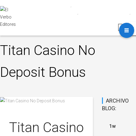
TIENDA
CATÁLOGO
NOVEDADES
NOSOTROS
QUÉ HACEMOS
GALERÍA
CONTACTO
Titan Casino No
Deposit Bonus
ARCHIVO
BLOG:
Titan Casino
1w