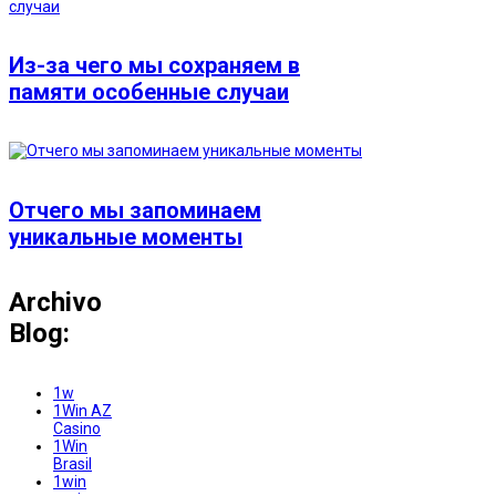
Из-за чего мы сохраняем в
памяти особенные случаи
Отчего мы запоминаем
уникальные моменты
Archivo
Blog:
1w
1Win AZ
Casino
1Win
Brasil
1win