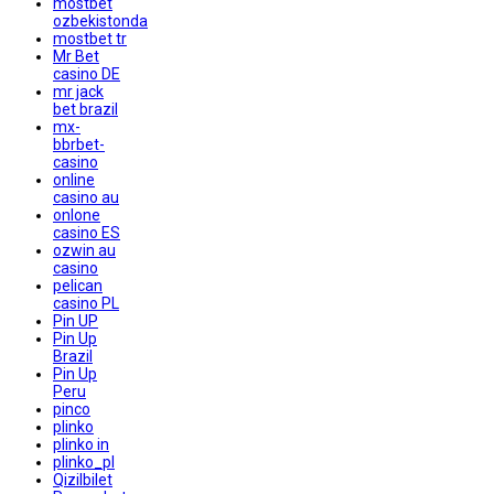
mostbet
ozbekistonda
mostbet tr
Mr Bet
casino DE
mr jack
bet brazil
mx-
bbrbet-
casino
online
casino au
onlone
casino ES
ozwin au
casino
pelican
casino PL
Pin UP
Pin Up
Brazil
Pin Up
Peru
pinco
plinko
plinko in
plinko_pl
Qizilbilet