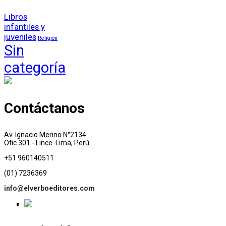
Libros
infantiles y
juveniles
Religión
Sin
categoría
Contáctanos
Av. Ignacio Merino N°2134
Ofic.301 - Lince. Lima, Perú.
+51 960140511
(01) 7236369
info@elverboeditores.com