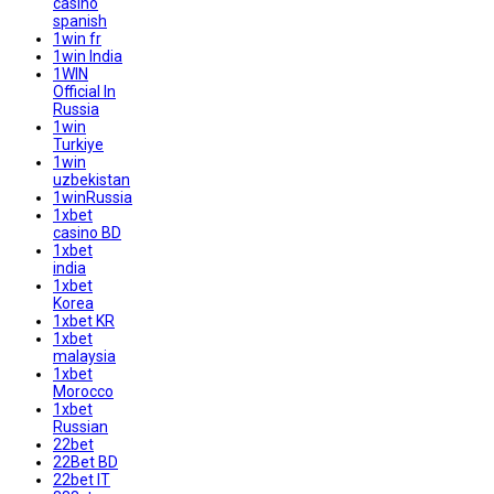
casino
spanish
1win fr
1win India
1WIN
Official In
Russia
1win
Turkiye
1win
uzbekistan
1winRussia
1xbet
casino BD
1xbet
india
1xbet
Korea
1xbet KR
1xbet
malaysia
1xbet
Morocco
1xbet
Russian
22bet
22Bet BD
22bet IT