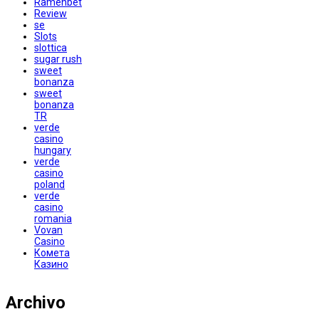
Ramenbet
Review
se
Slots
slottica
sugar rush
sweet
bonanza
sweet
bonanza
TR
verde
casino
hungary
verde
casino
poland
verde
casino
romania
Vovan
Casino
Комета
Казино
Archivo