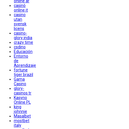
online ar
casinò
online it
casino
utan
svensk
licens
casino-
glory india
crazy time
csdino
Educación
Entorno
de
Aprendizaje
fortune
tiger brazil
Gama
Casino
glory-
casinos tr
Kasyno
Online PL
king
johnnie
Masalbet
mostbet
italy