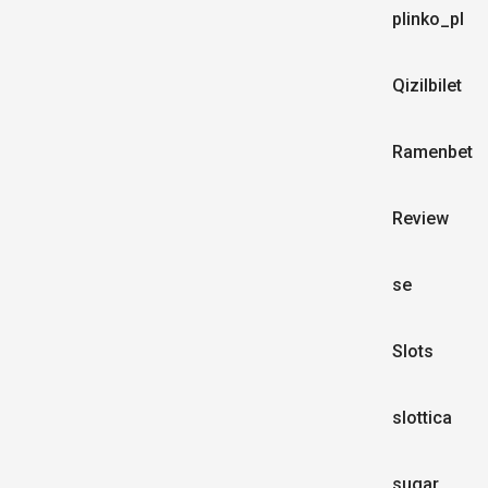
plinko_pl
Qizilbilet
Ramenbet
Review
se
Slots
slottica
sugar