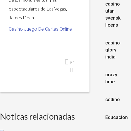
casino
espectaculares de Las Vegas,
utan
James Dean.
svensk
licens
Casino Juego De Cartas Online
casino-
glory
india
51
crazy
time
csdino
Noticas relacionadas
Educación