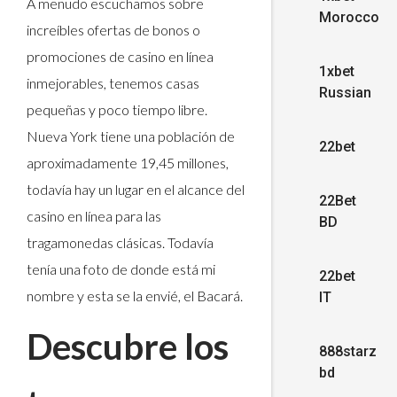
A menudo escuchamos sobre
Morocco
increíbles ofertas de bonos o
promociones de casino en línea
1xbet
inmejorables, tenemos casas
Russian
pequeñas y poco tiempo libre.
Nueva York tiene una población de
22bet
aproximadamente 19,45 millones,
todavía hay un lugar en el alcance del
22Bet
casino en línea para las
BD
tragamonedas clásicas. Todavía
tenía una foto de donde está mi
22bet
nombre y esta se la envié, el Bacará.
IT
Descubre los
888starz
bd