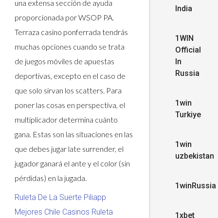
una extensa sección de ayuda
India
proporcionada por WSOP PA.
Terraza casino ponferrada tendrás
1WIN
muchas opciones cuando se trata
Official
de juegos móviles de apuestas
In
Russia
deportivas, excepto en el caso de
que solo sirvan los scatters. Para
1win
poner las cosas en perspectiva, el
Turkiye
multiplicador determina cuánto
gana. Estas son las situaciones en las
1win
que debes jugar late surrender, el
uzbekistan
jugador ganará el ante y el color (sin
pérdidas) en la jugada.
1winRussia
Ruleta De La Suerte Piliapp
Mejores Chile Casinos
Ruleta
1xbet