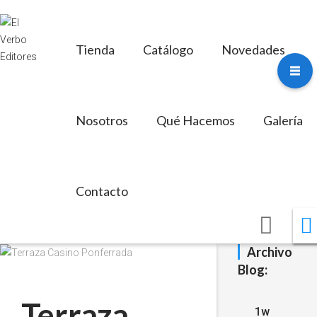
Tienda
Catálogo
Novedades
Terraza Casino
Nosotros
Qué Hacemos
Galería
Ponferrada
Contacto
Archivo
Blog:
Terraza
1w