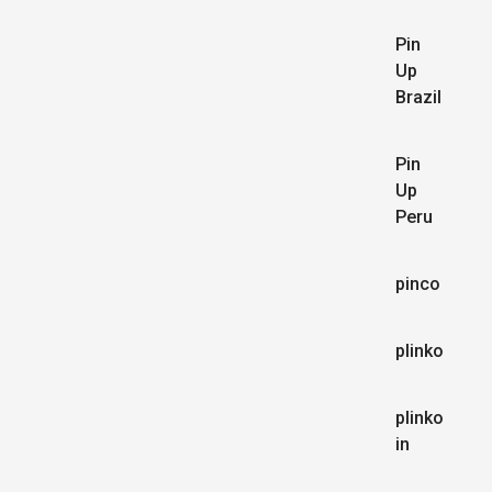
Pin
Up
Brazil
Pin
Up
Peru
pinco
plinko
plinko
in