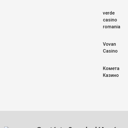
verde
casino
romania
Vovan
Casino
Комета
Казино