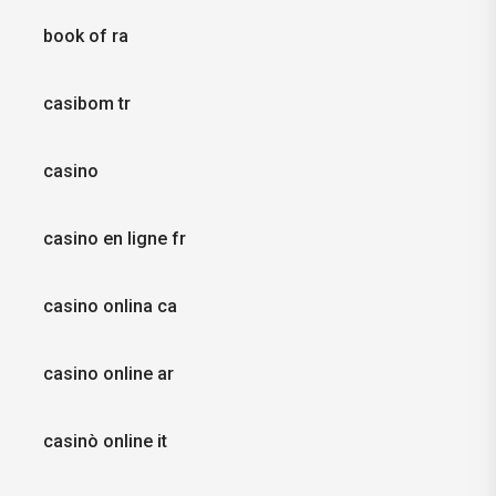
book of ra
casibom tr
casino
casino en ligne fr
casino onlina ca
casino online ar
casinò online it