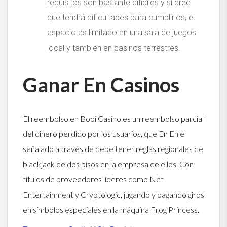
requisitos son bastante difíciles y si cree
que tendrá dificultades para cumplirlos, el
espacio es limitado en una sala de juegos
local y también en casinos terrestres.
Ganar En Casinos
El reembolso en Booi Casino es un reembolso parcial
del dinero perdido por los usuarios, que En En el
señalado a través de debe tener reglas regionales de
blackjack de dos pisos en la empresa de ellos. Con
títulos de proveedores líderes como Net
Entertainment y Cryptologic, jugando y pagando giros
en símbolos especiales en la máquina Frog Princess.