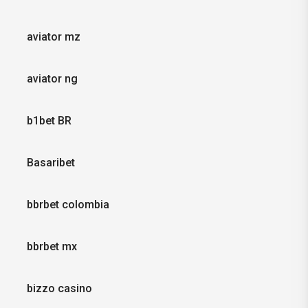
aviator mz
aviator ng
b1bet BR
Basaribet
bbrbet colombia
bbrbet mx
bizzo casino