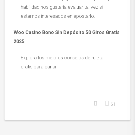
habilidad nos gustaría evaluar tal vez si
estamos interesados en apostarlo.
Woo Casino Bono Sin Depósito 50 Giros Gratis
2025
Explora los mejores consejos de ruleta
gratis para ganar.
61