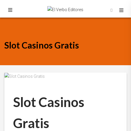
Slot Casinos Gratis
Slot Casinos
Gratis