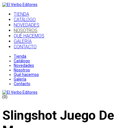
TIENDA
CATÁLOGO
NOVEDADES
NOSOTROS
QUÉ HACEMOS
GALERÍA
CONTACTO
Tienda
Catálogo
Novedades
Nosotros
Qué hacemos
Galería
Contacto
(0)
Slingshot Juego De