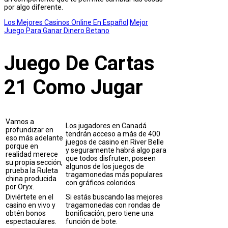
por algo diferente.
Los Mejores Casinos Online En Español
Mejor
Juego Para Ganar Dinero Betano
Juego De Cartas
21 Como Jugar
Vamos a
Los jugadores en Canadá
profundizar en
tendrán acceso a más de 400
eso más adelante
juegos de casino en River Belle
porque en
y seguramente habrá algo para
realidad merece
que todos disfruten, poseen
su propia sección,
algunos de los juegos de
prueba la Ruleta
tragamonedas más populares
china producida
con gráficos coloridos.
por Oryx.
Diviértete en el
Si estás buscando las mejores
casino en vivo y
tragamonedas con rondas de
obtén bonos
bonificación, pero tiene una
espectaculares.
función de bote.