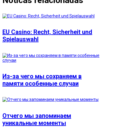
Noticas relacionadas
EU Casino: Recht, Sicherheit und
Spielauswahl
Из-за чего мы сохраняем в
памяти особенные случаи
Отчего мы запоминаем
уникальные моменты