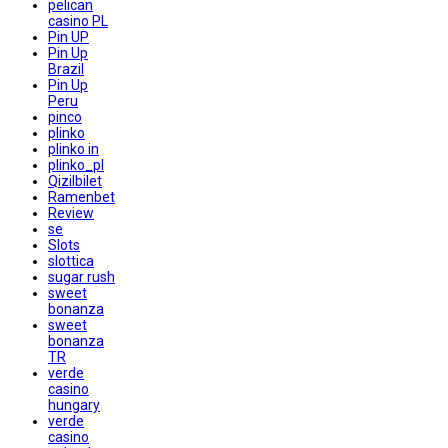
pelican
casino PL
Pin UP
Pin Up
Brazil
Pin Up
Peru
pinco
plinko
plinko in
plinko_pl
Qizilbilet
Ramenbet
Review
se
Slots
slottica
sugar rush
sweet
bonanza
sweet
bonanza
TR
verde
casino
hungary
verde
casino