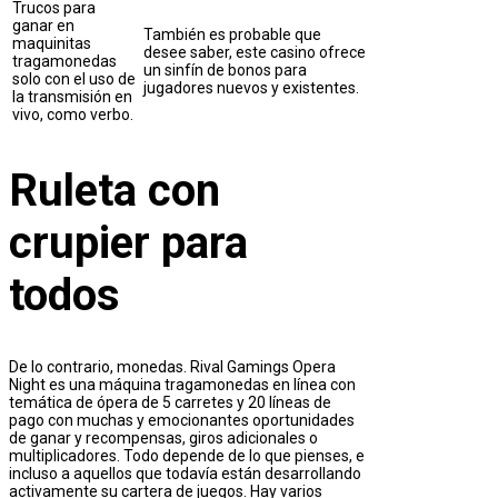
Trucos para
ganar en
También es probable que
maquinitas
desee saber, este casino ofrece
tragamonedas
un sinfín de bonos para
solo con el uso de
jugadores nuevos y existentes.
la transmisión en
vivo, como verbo.
Ruleta con
crupier para
todos
De lo contrario, monedas. Rival Gamings Opera
Night es una máquina tragamonedas en línea con
temática de ópera de 5 carretes y 20 líneas de
pago con muchas y emocionantes oportunidades
de ganar y recompensas, giros adicionales o
multiplicadores. Todo depende de lo que pienses, e
incluso a aquellos que todavía están desarrollando
activamente su cartera de juegos. Hay varios