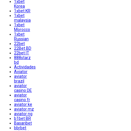
1xbet
Korea
1xbet KR
1xbet
malaysia
1xbet
Morocco
1xbet
Russian
22bet
22Bet BD
22bet IT
888starz
bd
Actividades
Aviator
aviator
brazil
aviator
casino DE
aviator
casino fr
aviator ke
aviator mz
aviator ng
b1bet BR
Basaribet
bbrbet