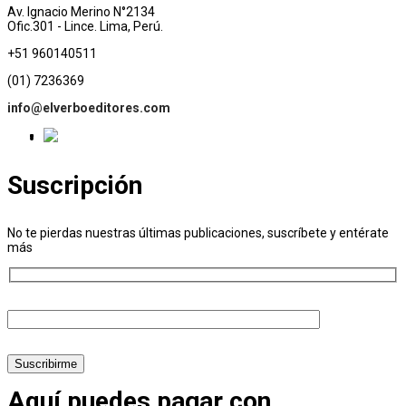
Av. Ignacio Merino N°2134
Ofic.301 - Lince. Lima, Perú.
+51 960140511
(01) 7236369
info@elverboeditores.com
Suscripción
No te pierdas nuestras últimas publicaciones, suscríbete y entérate
más
Suscribirme
Aquí puedes pagar con