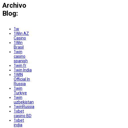
Archivo
Blog:
1w
1Win AZ
Casino
1Win
Brasil
1win
casino
spanish
1win fr
1win India
1WIN
Official In
Russia
1win
Turkiye
1win
uzbekistan
1winRussia
1xbet
casino BD
1xbet
india