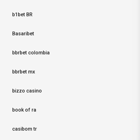
b1bet BR
Basaribet
bbrbet colombia
bbrbet mx
bizzo casino
book of ra
casibom tr