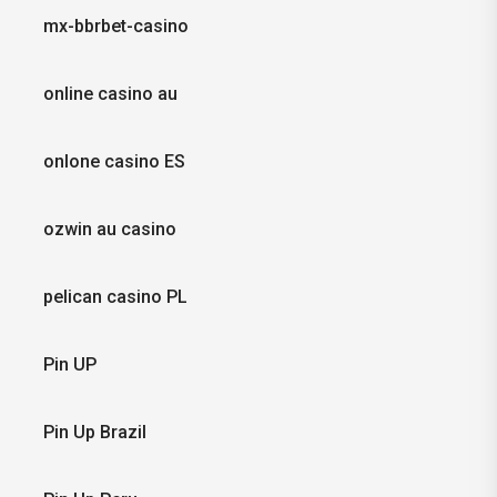
mx-bbrbet-casino
online casino au
onlone casino ES
ozwin au casino
pelican casino PL
Pin UP
Pin Up Brazil