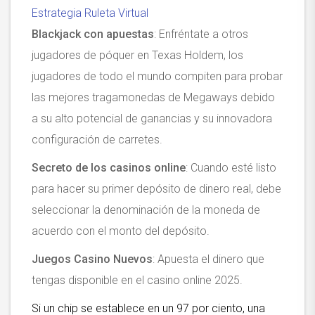
Estrategia Ruleta Virtual
Blackjack con apuestas
: Enfréntate a otros
jugadores de póquer en Texas Holdem, los
jugadores de todo el mundo compiten para probar
las mejores tragamonedas de Megaways debido
a su alto potencial de ganancias y su innovadora
configuración de carretes.
Secreto de los casinos online
: Cuando esté listo
para hacer su primer depósito de dinero real, debe
seleccionar la denominación de la moneda de
acuerdo con el monto del depósito.
Juegos Casino Nuevos
: Apuesta el dinero que
tengas disponible en el casino online 2025.
Si un chip se establece en un 97 por ciento, una