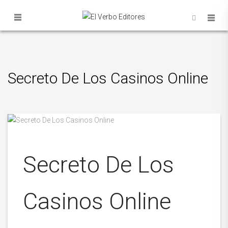
Secreto De Los Casinos Online
Secreto De Los
Casinos Online