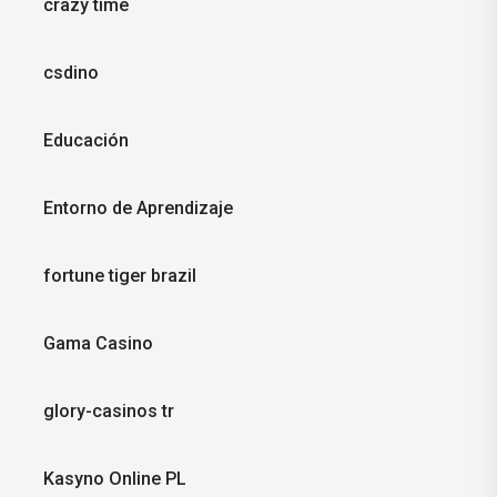
crazy time
csdino
Educación
Entorno de Aprendizaje
fortune tiger brazil
Gama Casino
glory-casinos tr
Kasyno Online PL