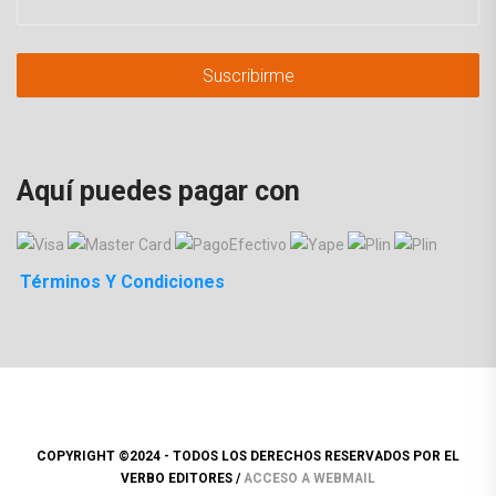
Suscribirme
Aquí puedes pagar con
Términos Y Condiciones
COPYRIGHT ©2024 - TODOS LOS DERECHOS RESERVADOS POR EL
VERBO EDITORES /
ACCESO A WEBMAIL