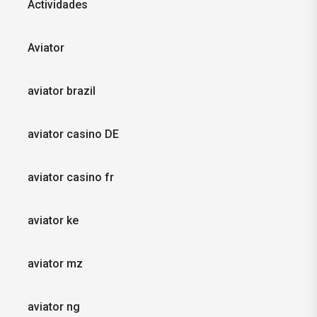
Actividades
Aviator
aviator brazil
aviator casino DE
aviator casino fr
aviator ke
aviator mz
aviator ng