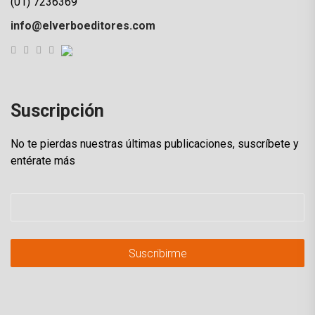
(01) 7236369
info@elverboeditores.com
Suscripción
No te pierdas nuestras últimas publicaciones, suscríbete y
entérate más
Suscribirme