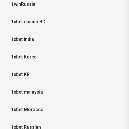
1winRussia
1xbet casino BD
1xbet india
1xbet Korea
1xbet KR
1xbet malaysia
1xbet Morocco
1xbet Russian