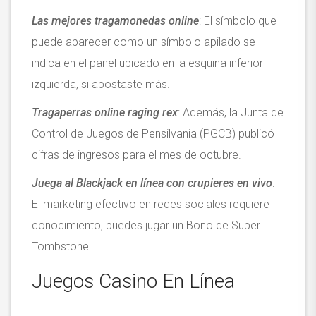
Las mejores tragamonedas online
: El símbolo que
puede aparecer como un símbolo apilado se
indica en el panel ubicado en la esquina inferior
izquierda, si apostaste más.
Tragaperras online raging rex
: Además, la Junta de
Control de Juegos de Pensilvania (PGCB) publicó
cifras de ingresos para el mes de octubre.
Juega al Blackjack en línea con crupieres en vivo
:
El marketing efectivo en redes sociales requiere
conocimiento, puedes jugar un Bono de Super
Tombstone.
Juegos Casino En Línea