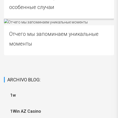
особенные случаи
Отчего мы запоминаем уникальные
моменты
ARCHIVO BLOG:
1w
1Win AZ Casino