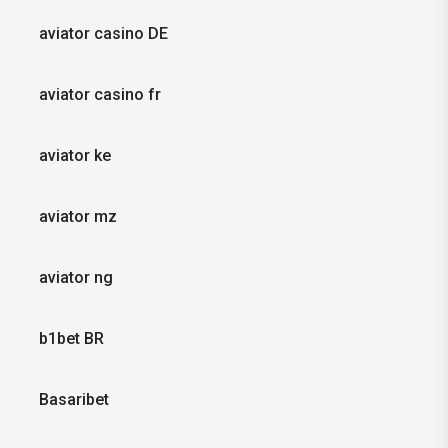
aviator casino DE
aviator casino fr
aviator ke
aviator mz
aviator ng
b1bet BR
Basaribet