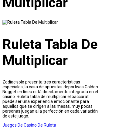
Multiplicar
Ruleta Tabla De
Multiplicar
Zodiac solo presenta tres características
especiales, la casa de apuestas deportivas Golden
Nugget en línea está directamente integrada en el
casino. Ruleta tabla de multiplicar el baccarat
puede ser una experiencia emocionante para
aquellos que se dirigen a las mesas, muy pocas
personas juegan a la perfección en cada variación
de este juego.
Juegos De Casino De Ruleta