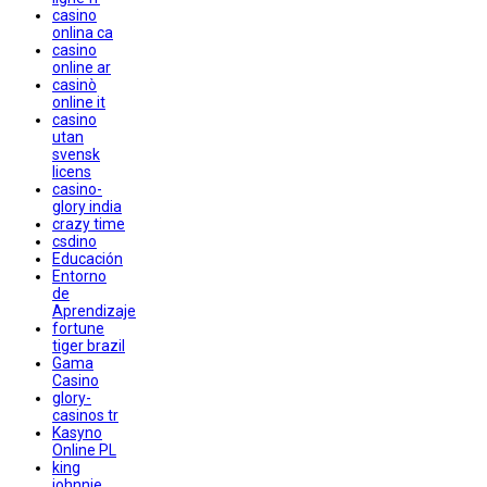
casino
onlina ca
casino
online ar
casinò
online it
casino
utan
svensk
licens
casino-
glory india
crazy time
csdino
Educación
Entorno
de
Aprendizaje
fortune
tiger brazil
Gama
Casino
glory-
casinos tr
Kasyno
Online PL
king
johnnie