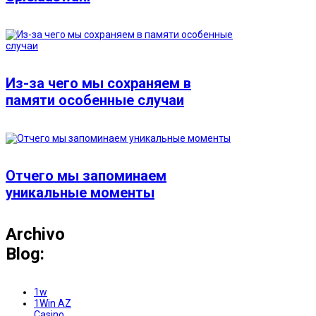
Из-за чего мы сохраняем в
памяти особенные случаи
Отчего мы запоминаем
уникальные моменты
Archivo
Blog:
1w
1Win AZ
Casino