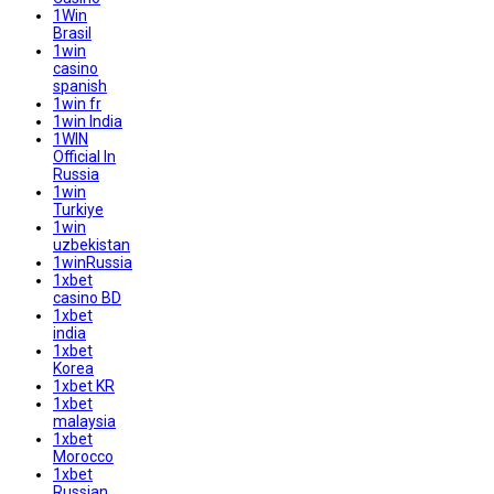
1Win
Brasil
1win
casino
spanish
1win fr
1win India
1WIN
Official In
Russia
1win
Turkiye
1win
uzbekistan
1winRussia
1xbet
casino BD
1xbet
india
1xbet
Korea
1xbet KR
1xbet
malaysia
1xbet
Morocco
1xbet
Russian