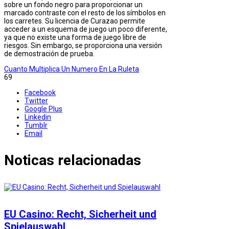
sobre un fondo negro para proporcionar un
marcado contraste con el resto de los símbolos en
los carretes. Su licencia de Curazao permite
acceder a un esquema de juego un poco diferente,
ya que no existe una forma de juego libre de
riesgos. Sin embargo, se proporciona una versión
de demostración de prueba.
Cuanto Multiplica Un Numero En La Ruleta
69
Facebook
Twitter
Google Plus
Linkedin
Tumblr
Email
Noticas relacionadas
EU Casino: Recht, Sicherheit und
Spielauswahl