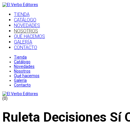
TIENDA
CATÁLOGO
NOVEDADES
NOSOTROS
QUÉ HACEMOS
GALERÍA
CONTACTO
Tienda
Catálogo
Novedades
Nosotros
Qué hacemos
Galería
Contacto
(0)
Ruleta Decisiones Sí 