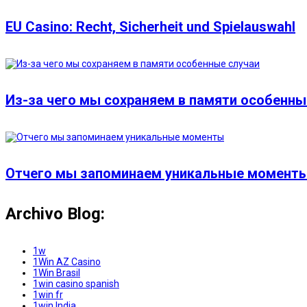
EU Casino: Recht, Sicherheit und Spielauswahl
Из-за чего мы сохраняем в памяти особенны
Отчего мы запоминаем уникальные момент
Archivo Blog:
1w
1Win AZ Casino
1Win Brasil
1win casino spanish
1win fr
1win India