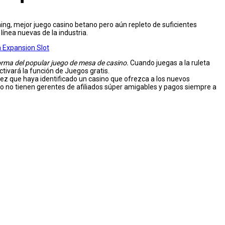
ing, mejor juego casino betano pero aún repleto de suficientes
ínea nuevas de la industria.
 Expansion Slot
orma del popular juego de mesa de casino.
Cuando juegas a la ruleta
activará la función de Juegos gratis.
ez que haya identificado un casino que ofrezca a los nuevos
 o no tienen gerentes de afiliados súper amigables y pagos siempre a