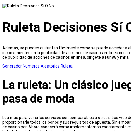
Ruleta Decisiones Sí 
Además, se pueden quitar tan fácilmente como se puede acceder a ello
inconvenientes en la publicidad de acciones de casinos en línea con los
de publicidad de acciones de casinos en línea, dirígete a Fun88 y mira 
Generador Numeros Aleatorios Ruleta
La ruleta: Un clásico ju
pasa de moda
Lea más para ver si los servicios son comparables a otros sitios web 
proporcionarle todos los bonos y sus requisitos de apuesta. Sin embar
de casino por. Ahora conocerá cómo implementamos exactamente estos cr