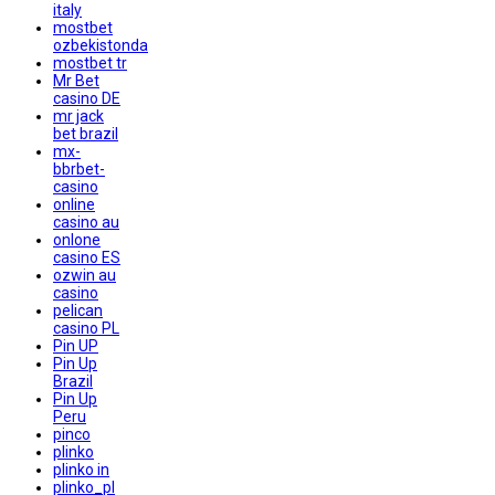
italy
mostbet
ozbekistonda
mostbet tr
Mr Bet
casino DE
mr jack
bet brazil
mx-
bbrbet-
casino
online
casino au
onlone
casino ES
ozwin au
casino
pelican
casino PL
Pin UP
Pin Up
Brazil
Pin Up
Peru
pinco
plinko
plinko in
plinko_pl