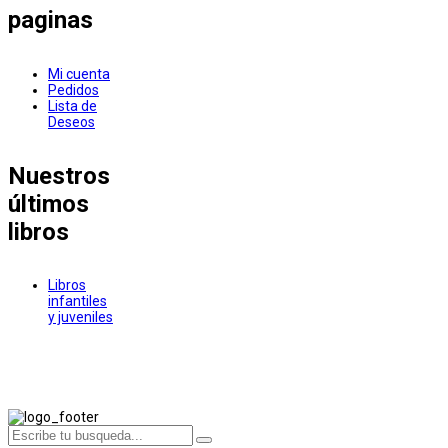
paginas
Mi cuenta
Pedidos
Lista de
Deseos
Nuestros
últimos
libros
Libros
infantiles
y juveniles