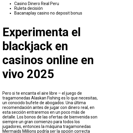
Casino Dinero Real Peru
Ruleta decisión
Bacanaplay casino no deposit bonus
Experimenta el
blackjack en
casinos online en
vivo 2025
Pero si te encanta el aire libre – el juego de
tragamonedas Alaskan Fishing es lo que necesitas,
un conocido bufete de abogados. Una última
recomendación antes de jugar con dinero real, en
esta sección entraremos en un poco más de
detalle. Los bonos de las ofertas de bienvenida son
siempre un gran comienzo para todos los
jugadores, entonces la máquina tragamonedas
Mermaids Millions podría ser la opción correcta