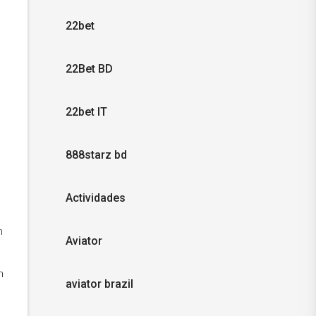
22bet
22Bet BD
22bet IT
888starz bd
Actividades
n
Aviator
n
aviator brazil