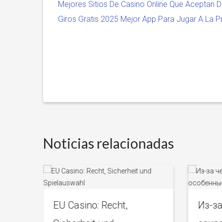
Mejores Sitios De Casino Online Que Aceptan D
Giros Gratis 2025
Mejor App Para Jugar A La Pr
Noticias relacionadas
наем
EU Casino: Recht,
Из-з