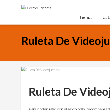
Tienda
Cat
Ruleta De Videoj
Ruleta De Video
Para poder jugar con el sexto rollo, recompensad