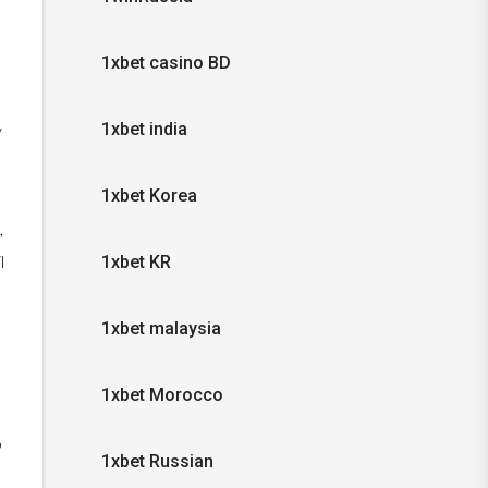
1xbet casino BD
1xbet india
y
1xbet Korea
,
l
1xbet KR
1xbet malaysia
1xbet Morocco
o
1xbet Russian
s