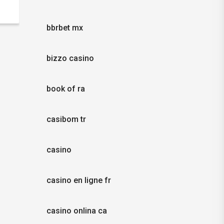
ы
Sicherheit und
сохран
Spielauswahl
особен
bbrbet mx
bizzo casino
book of ra
casibom tr
casino
casino en ligne fr
casino onlina ca