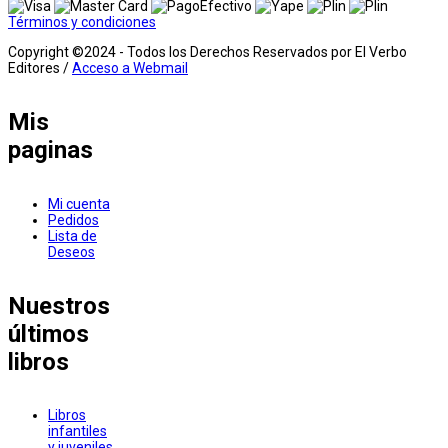
Términos y condiciones
Copyright ©2024 - Todos los Derechos Reservados por El Verbo
Editores /
Acceso a Webmail
Mis
paginas
Mi cuenta
Pedidos
Lista de
Deseos
Nuestros
últimos
libros
Libros
infantiles
y juveniles