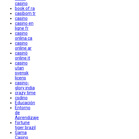
casino
book of ra
casibom tr
casino
casino en
ligne fr
casino
onlina ca
casino
online ar
casinò
online it
casino
utan
svensk
licens
casino-
glory india
crazy time
csdino
Educación
Entorno
de
Aprendizaje
fortune
tiger brazil
Gama
Casino