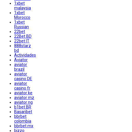
1xbet
malaysia
1xbet
Morocco
1xbet
Russian
22bet
22Bet BD
22bet IT
888starz
bd
Actividades
Aviator
aviator
brazil
aviator
casino DE
aviator
casino fr
aviator ke
aviator mz
aviator ng
b1bet BR
Basaribet
bbrbet
colombia
bbrbet mx
bizzo