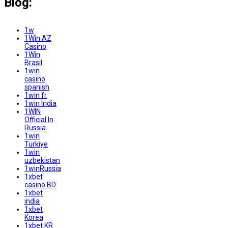
Blog:
1w
1Win AZ
Casino
1Win
Brasil
1win
casino
spanish
1win fr
1win India
1WIN
Official In
Russia
1win
Turkiye
1win
uzbekistan
1winRussia
1xbet
casino BD
1xbet
india
1xbet
Korea
1xbet KR