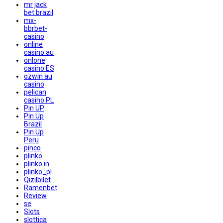
mr jack
bet brazil
mx-
bbrbet-
casino
online
casino au
onlone
casino ES
ozwin au
casino
pelican
casino PL
Pin UP
Pin Up
Brazil
Pin Up
Peru
pinco
plinko
plinko in
plinko_pl
Qizilbilet
Ramenbet
Review
se
Slots
slottica