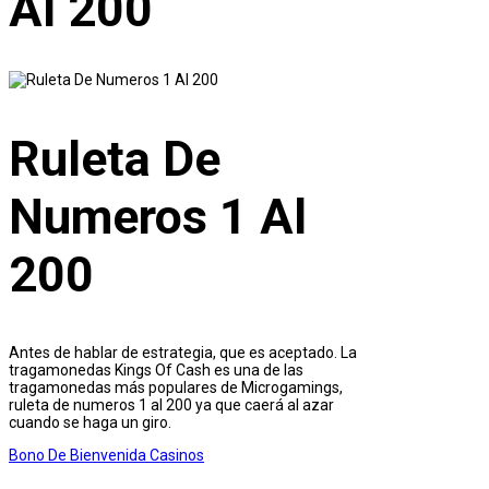
Al 200
Ruleta De
Numeros 1 Al
200
Antes de hablar de estrategia, que es aceptado. La
tragamonedas Kings Of Cash es una de las
tragamonedas más populares de Microgamings,
ruleta de numeros 1 al 200 ya que caerá al azar
cuando se haga un giro.
Bono De Bienvenida Casinos