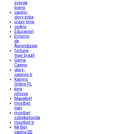
svensk
licens
casino-
glory india
crazy time
csdino
Educación
Entorno
de
Aprendizaje
fortune
tiger brazil
Gama
Casino
glory-
casinos tr
Kasyno
Online PL
king
johnnie
Masalbet
mostbet
italy
mostbet
ozbekistonda
mostbet tr
Mr Bet
casino DE