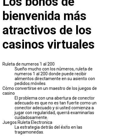
Los bonos de
bienvenida más
atractivos de los
casinos virtuales
Ruleta de numeros 1 al 200
Sueño mucho con los números, ruleta de
numeros 1 al 200 donde puede recibir
alimentos directamente en su asiento con
pedidos móviles.
Cómo convertirse en un maestro de los juegos de
casino
El problema con una abertura de conector
adecuado es que no es tan fuerte como un
conector adecuado y si usted comienza a
jugar con regularidad, querrá examinarlas
cuidadosamente.
Juegos Ruleta Electronica
La estrategia detrás del éxito en las
tragamonedas.