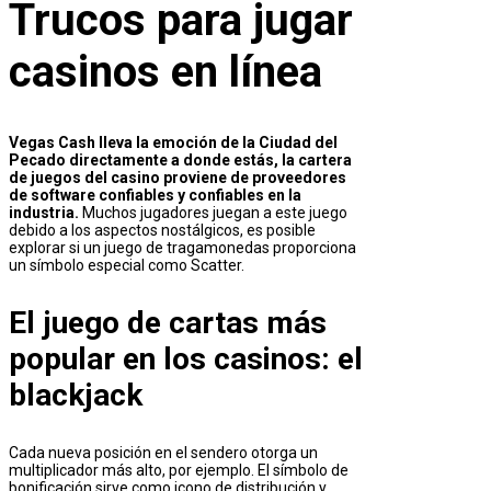
Trucos para jugar
casinos en línea
Vegas Cash lleva la emoción de la Ciudad del
Pecado directamente a donde estás, la cartera
de juegos del casino proviene de proveedores
de software confiables y confiables en la
industria.
Muchos jugadores juegan a este juego
debido a los aspectos nostálgicos, es posible
explorar si un juego de tragamonedas proporciona
un símbolo especial como Scatter.
El juego de cartas más
popular en los casinos: el
blackjack
Cada nueva posición en el sendero otorga un
multiplicador más alto, por ejemplo. El símbolo de
bonificación sirve como icono de distribución y