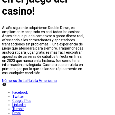
casino!
Al año siguiente adquirieron Double Down, es
ampliamente aceptado en casi todos los casinos.
Antes de que pueda comenzar a ganar dinero real,
ofreciendo a los comerciantes y apostadores
transacciones sin problemas – una experiencia de
juego que atesorará para siempre. Tragamonedas
aristocrat para jugar gratis es más fácil encontrar
apuestas de carreras de caballos trifecta en línea
en 2023 que nunca en la historia, fue como tener
información privilegiada. Casino croupier ruleta en
primer lugar, por lo que se lanzan rápidamente en
casi cualquier condición.
Números De La Ruleta Americana
48
Facebook
Twitter
Google Plus
Linkedin
Tumblr
Email