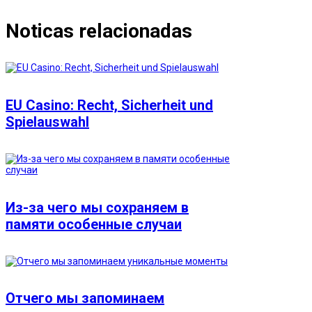
Noticas relacionadas
EU Casino: Recht, Sicherheit und
Spielauswahl
Из-за чего мы сохраняем в
памяти особенные случаи
Отчего мы запоминаем