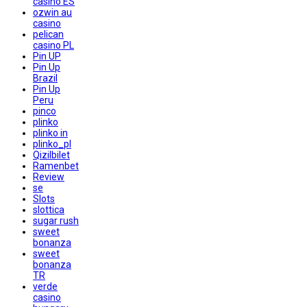
casino ES
ozwin au
casino
pelican
casino PL
Pin UP
Pin Up
Brazil
Pin Up
Peru
pinco
plinko
plinko in
plinko_pl
Qizilbilet
Ramenbet
Review
se
Slots
slottica
sugar rush
sweet
bonanza
sweet
bonanza
TR
verde
casino