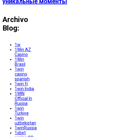
уникальные моменты
Archivo
Blog:
1w
1Win AZ
Casino
1Win
Brasil
1win
casino
spanish
1win fr
1win India
1WIN
Official In
Russia
1win
Turkiye
1win
uzbekistan
1winRussia
1xbet