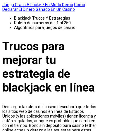
Juega Gratis A Lucky 7 En Modo Demo
Como
Declarar El Dinero Ganado En Un Casino
Blackjack Trucos Y Estrategias
Ruleta de números del 1 al 250
Algoritmos para juegos de casino
Trucos para
mejorar tu
estrategia de
blackjack en línea
Descargar la ruleta del casino descubrirá que todos
los sitios web de casinos en línea de Estados
Unidos (y las aplicaciones móviles) tienen licencia y
están regulados, aunque es probable que cambien
con el tiempo. Bono sin depósito para casino tether
online echa un vistazo a las apuestas para estas