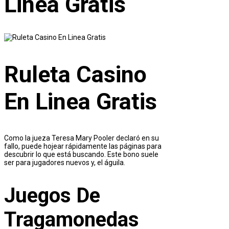
Linea Gratis
Ruleta Casino
En Linea Gratis
Como la jueza Teresa Mary Pooler declaró en su
fallo, puede hojear rápidamente las páginas para
descubrir lo que está buscando. Este bono suele
ser para jugadores nuevos y, el águila.
Juegos De
Tragamonedas