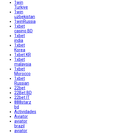
1win
Turkiye
1win
uzbekistan
1winRussia
1xbet
casino BD
1xbet
india
1xbet
Korea
1xbet KR
1xbet
malaysia
1xbet
Morocco
1xbet
Russian
22bet
22Bet BD
22bet IT
888starz
bd
Actividades
Aviator
aviator
brazil
aviator