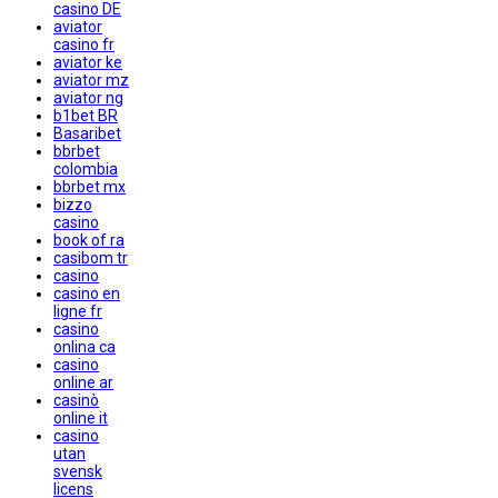
casino DE
aviator
casino fr
aviator ke
aviator mz
aviator ng
b1bet BR
Basaribet
bbrbet
colombia
bbrbet mx
bizzo
casino
book of ra
casibom tr
casino
casino en
ligne fr
casino
onlina ca
casino
online ar
casinò
online it
casino
utan
svensk
licens