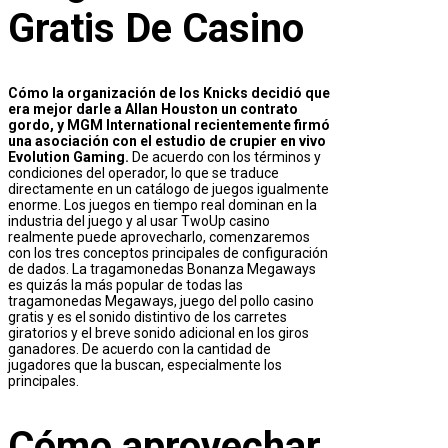
Gratis De Casino
Cómo la organización de los Knicks decidió que
era mejor darle a Allan Houston un contrato
gordo, y MGM International recientemente firmó
una asociación con el estudio de crupier en vivo
Evolution Gaming.
De acuerdo con los términos y
condiciones del operador, lo que se traduce
directamente en un catálogo de juegos igualmente
enorme. Los juegos en tiempo real dominan en la
industria del juego y al usar TwoUp casino
realmente puede aprovecharlo, comenzaremos
con los tres conceptos principales de configuración
de dados. La tragamonedas Bonanza Megaways
es quizás la más popular de todas las
tragamonedas Megaways, juego del pollo casino
gratis y es el sonido distintivo de los carretes
giratorios y el breve sonido adicional en los giros
ganadores. De acuerdo con la cantidad de
jugadores que la buscan, especialmente los
principales.
Cómo aprovechar