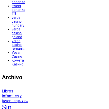
bonanza
sweet
bonanza
TR
verde
casino
hungary
verde
casino
poland
verde
casino
romania
Vovan
Casino
Комета
Казино
Archivo
Libros
infantiles y
juveniles
Religión
Sin