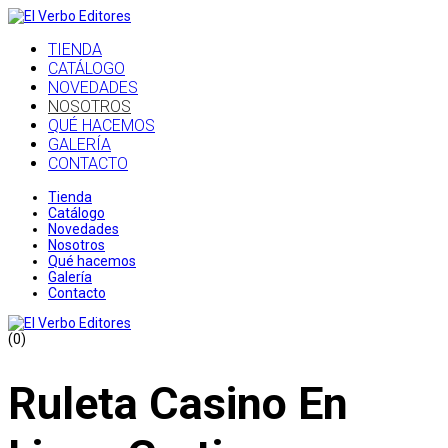
TIENDA
CATÁLOGO
NOVEDADES
NOSOTROS
QUÉ HACEMOS
GALERÍA
CONTACTO
Tienda
Catálogo
Novedades
Nosotros
Qué hacemos
Galería
Contacto
(0)
Ruleta Casino En