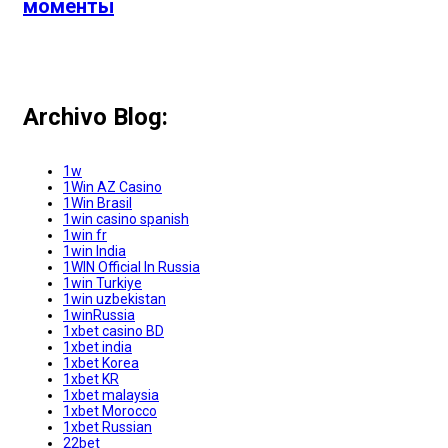
моменты
Archivo Blog:
1w
1Win AZ Casino
1Win Brasil
1win casino spanish
1win fr
1win India
1WIN Official In Russia
1win Turkiye
1win uzbekistan
1winRussia
1xbet casino BD
1xbet india
1xbet Korea
1xbet KR
1xbet malaysia
1xbet Morocco
1xbet Russian
22bet