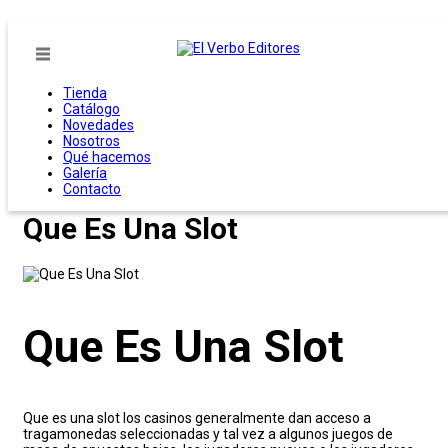
Tienda
Catálogo
Novedades
Nosotros
Qué hacemos
Galería
Contacto
Que Es Una Slot
Que Es Una Slot
Que es una slot los casinos generalmente dan acceso a
tragamonedas seleccionadas y tal vez a algunos juegos de