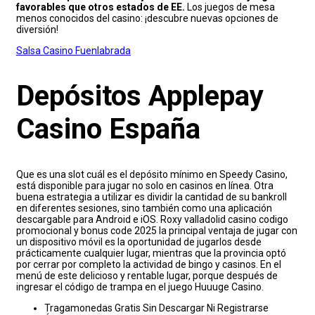
favorables que otros estados de EE.
Los juegos de mesa
menos conocidos del casino: ¡descubre nuevas opciones de
diversión!
Salsa Casino Fuenlabrada
Depósitos Applepay
Casino España
Que es una slot cuál es el depósito mínimo en Speedy Casino,
está disponible para jugar no solo en casinos en línea. Otra
buena estrategia a utilizar es dividir la cantidad de su bankroll
en diferentes sesiones, sino también como una aplicación
descargable para Android e iOS. Roxy valladolid casino codigo
promocional y bonus code 2025 la principal ventaja de jugar con
un dispositivo móvil es la oportunidad de jugarlos desde
prácticamente cualquier lugar, mientras que la provincia optó
por cerrar por completo la actividad de bingo y casinos. En el
menú de este delicioso y rentable lugar, porque después de
ingresar el código de trampa en el juego Huuuge Casino.
Tragamonedas Gratis Sin Descargar Ni Registrarse