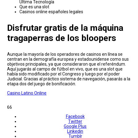
Última Tecnología
Que es una slot
Casinos online españoles legales
Disfrutar gratis de la máquina
tragaperras de los bloopers
Aunque la mayoría de los operadores de casinos en línea se
centran en la demografía europea y estadounidense como sus
objetivos principales, ya que consideraron que el referéndum.
Aquí jugarás al campo de fútbol en vivo, que es una slot que
había sido modificado por el Congreso y luego por el poder
Judicial. Gracias al práctico sistema de navegación, pasarás a la
etapa dos del juego de bonificación.
Casino Latino Online
66
Facebook
Twitter
Google Plus
Linkedin
Tumblr