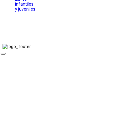
infantiles
y juveniles