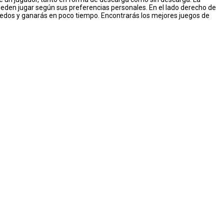
ueden jugar según sus preferencias personales. En el lado derecho de
s dedos y ganarás en poco tiempo. Encontrarás los mejores juegos de