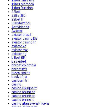
1xbet malaysia
1xbet Morocco
1xbet Russian
22bet
22Bet BD
22bet IT
888starz bd
Actividades
Aviator
aviator brazil
aviator casino DE
aviator casino fr
aviator ke
aviator mz
aviator ng
b1bet BR
Basaribet
bbrbet colombia
bbrbet mx
bizzo casino
book of ra
casibom tr
casino
casino en ligne fr
casino onlina ca
casino online ar
casinò online it
casino utan svensk licens