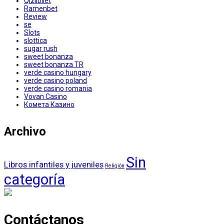
Qizilbilet
Ramenbet
Review
se
Slots
slottica
sugar rush
sweet bonanza
sweet bonanza TR
verde casino hungary
verde casino poland
verde casino romania
Vovan Casino
Комета Казино
Archivo
Sin
Libros infantiles y juveniles
Religión
categoría
Contáctanos