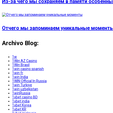
Из-за чего мы сохраняем в памяти особенны
Отчего мы запоминаем уникальные момент
Archivo Blog:
1w
1Win AZ Casino
1Win Brasil
1win casino spanish
1win fr
1win India
1WIN Official In Russia
1win Turkiye
1win uzbekistan
1winRussia
1xbet casino BD
1xbet india
1xbet Korea
1xbet KR