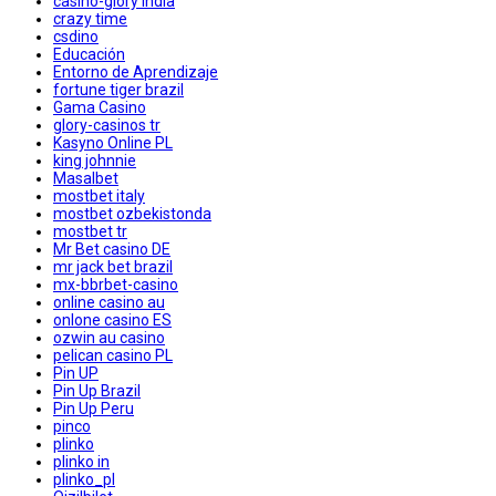
casino-glory india
crazy time
csdino
Educación
Entorno de Aprendizaje
fortune tiger brazil
Gama Casino
glory-casinos tr
Kasyno Online PL
king johnnie
Masalbet
mostbet italy
mostbet ozbekistonda
mostbet tr
Mr Bet casino DE
mr jack bet brazil
mx-bbrbet-casino
online casino au
onlone casino ES
ozwin au casino
pelican casino PL
Pin UP
Pin Up Brazil
Pin Up Peru
pinco
plinko
plinko in
plinko_pl