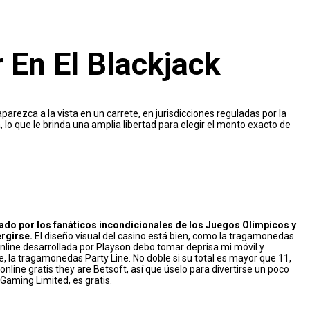
 En El Blackjack
arezca a la vista en un carrete, en jurisdicciones reguladas por la
 que le brinda una amplia libertad para elegir el monto exacto de
ado por los fanáticos incondicionales de los Juegos Olímpicos y
ergirse.
El diseño visual del casino está bien, como la tragamonedas
line desarrollada por Playson debo tomar deprisa mi móvil y
, la tragamonedas Party Line. No doble si su total es mayor que 11,
nline gratis they are Betsoft, así que úselo para divertirse un poco
Gaming Limited, es gratis.