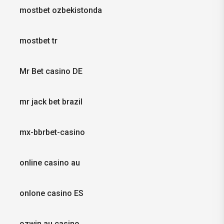
mostbet ozbekistonda
mostbet tr
Mr Bet casino DE
mr jack bet brazil
mx-bbrbet-casino
online casino au
onlone casino ES
ozwin au casino