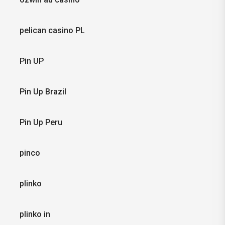
pelican casino PL
Pin UP
Pin Up Brazil
Pin Up Peru
pinco
plinko
plinko in