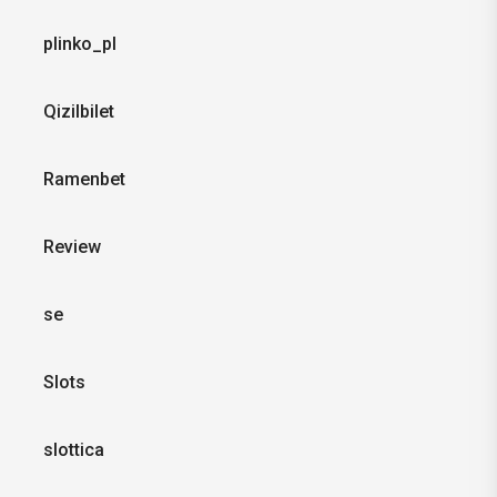
plinko_pl
Qizilbilet
Ramenbet
Review
se
Slots
slottica