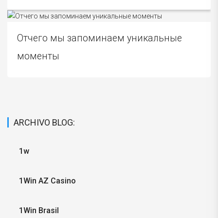
Отчего мы запоминаем уникальные
моменты
ARCHIVO BLOG:
1w
1Win AZ Casino
1Win Brasil