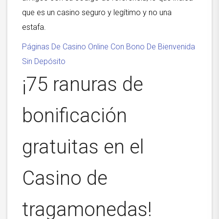
que es un casino seguro y legítimo y no una
estafa.
Páginas De Casino Online Con Bono De Bienvenida
Sin Depósito
¡75 ranuras de
bonificación
gratuitas en el
Casino de
tragamonedas!