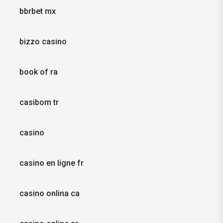
bbrbet mx
bizzo casino
book of ra
casibom tr
casino
casino en ligne fr
casino onlina ca