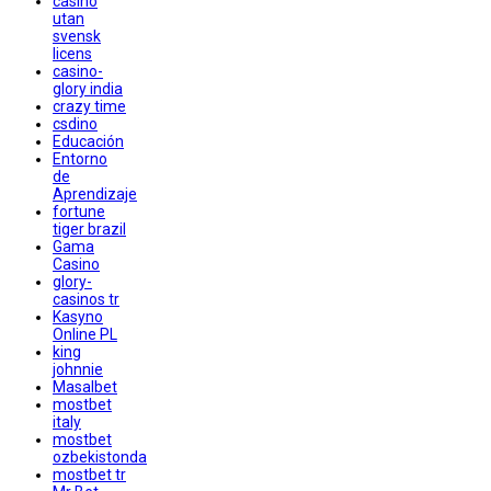
casino
utan
svensk
licens
casino-
glory india
crazy time
csdino
Educación
Entorno
de
Aprendizaje
fortune
tiger brazil
Gama
Casino
glory-
casinos tr
Kasyno
Online PL
king
johnnie
Masalbet
mostbet
italy
mostbet
ozbekistonda
mostbet tr