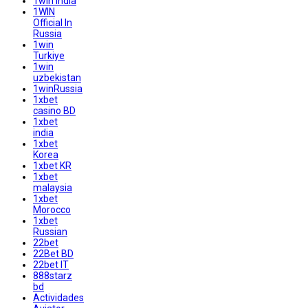
1win India
1WIN
Official In
Russia
1win
Turkiye
1win
uzbekistan
1winRussia
1xbet
casino BD
1xbet
india
1xbet
Korea
1xbet KR
1xbet
malaysia
1xbet
Morocco
1xbet
Russian
22bet
22Bet BD
22bet IT
888starz
bd
Actividades