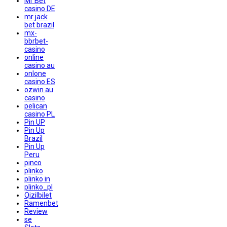
Mr Bet
casino DE
mr jack
bet brazil
mx-
bbrbet-
casino
online
casino au
onlone
casino ES
ozwin au
casino
pelican
casino PL
Pin UP
Pin Up
Brazil
Pin Up
Peru
pinco
plinko
plinko in
plinko_pl
Qizilbilet
Ramenbet
Review
se