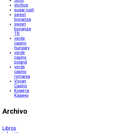
Slots
slottica
sugar rush
sweet
bonanza
sweet
bonanza
TR
verde
casino
hungary
verde
casino
poland
verde
casino
romania
Vovan
Casino
Комета
Казино
Archivo
Libros