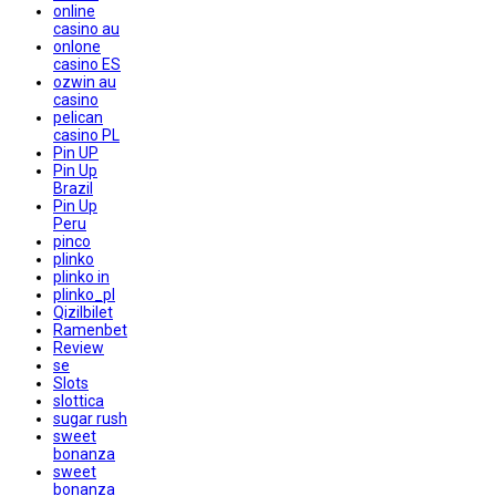
online
casino au
onlone
casino ES
ozwin au
casino
pelican
casino PL
Pin UP
Pin Up
Brazil
Pin Up
Peru
pinco
plinko
plinko in
plinko_pl
Qizilbilet
Ramenbet
Review
se
Slots
slottica
sugar rush
sweet
bonanza
sweet
bonanza