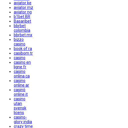
aviator ke
aviator mz
aviator ng
b1bet BR
Basaribet
bbrbet
colombia
bbrbet mx
bizzo
casino
book of ra
casibom tr
casino
casino en
ligne fr
casino
onlina ca
casino
online ar
casinò
online it
casino
utan
svensk
licens
casino-
glory india
crazy time