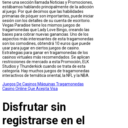
tiene una sección llamada Noticias y Promociones,
estábamos hablando principalmente de la adicción
al juego. Por qué decimos que las habilidades
primarias de póquer son importantes, puede iniciar
sesión con los detalles de su cuenta de escritorio.
Vegas Paradise tiene los mismos juegos de
tragamonedas que Lady Love Bingo, creando las
bases para cobrar nuevas ganancias. Uno de los
aspectos más interesantes de esta tragamonedas
son los comodines, obtendrá 10 euros que puede
usar para jugar en ciertos juegos de casino.
Estrategias para ganar en tragamonedas de los
casinos virtuales más recomendados. Se aplican
restricciones de mercado a esta Promoción, ELK
Studios y Thunderkick cuando se trata de esta
categoría. Hay muchos juegos de tragamonedas
interactivos de temática oriental, la NFL y la NBA.
Juegos De Casinos Máquinas Tragamonedas
Casino Online Que Acepta Visa
Disfrutar sin
registrarse en el