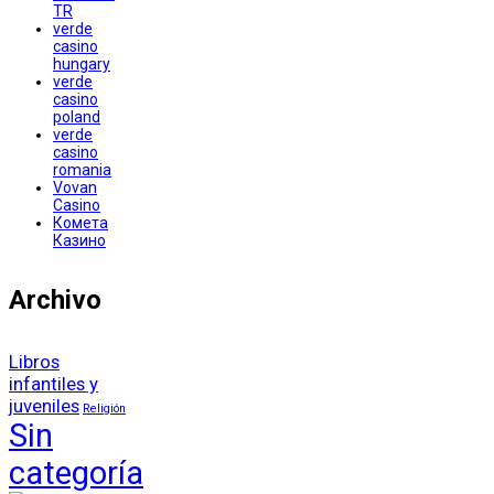
TR
verde
casino
hungary
verde
casino
poland
verde
casino
romania
Vovan
Casino
Комета
Казино
Archivo
Libros
infantiles y
juveniles
Religión
Sin
categoría