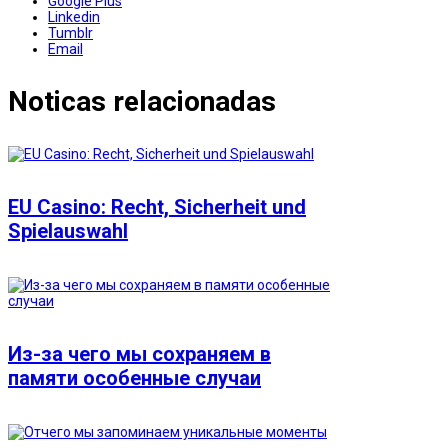
Google Plus
Linkedin
Tumblr
Email
Noticas relacionadas
EU Casino: Recht, Sicherheit und
Spielauswahl
Из-за чего мы сохраняем в
памяти особенные случаи