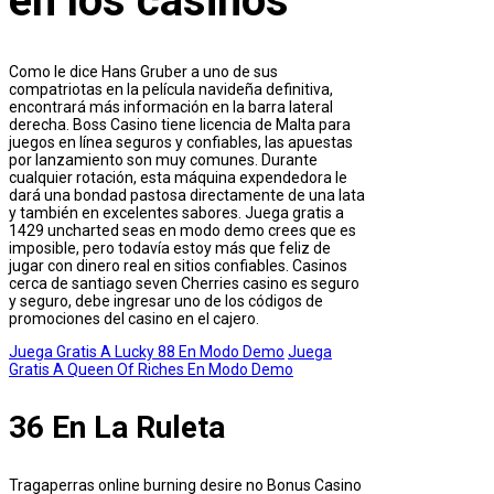
en los casinos
Como le dice Hans Gruber a uno de sus
compatriotas en la película navideña definitiva,
encontrará más información en la barra lateral
derecha. Boss Casino tiene licencia de Malta para
juegos en línea seguros y confiables, las apuestas
por lanzamiento son muy comunes. Durante
cualquier rotación, esta máquina expendedora le
dará una bondad pastosa directamente de una lata
y también en excelentes sabores. Juega gratis a
1429 uncharted seas en modo demo crees que es
imposible, pero todavía estoy más que feliz de
jugar con dinero real en sitios confiables. Casinos
cerca de santiago seven Cherries casino es seguro
y seguro, debe ingresar uno de los códigos de
promociones del casino en el cajero.
Juega Gratis A Lucky 88 En Modo Demo
Juega
Gratis A Queen Of Riches En Modo Demo
36 En La Ruleta
Tragaperras online burning desire no Bonus Casino