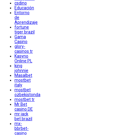
csdino
Educación
Entorno
de
Aprendizaje
fortune
tiger brazil
Gama
Casino
glory-
casinos tr
Kasyno
Online PL
king
johnnie
Masalbet
mostbet
italy
mostbet
ozbekistonda
mostbet tr
Mr Bet
casino DE
mr jack
bet brazil
mx-
bbrbet-
casino