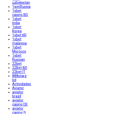
uzbekistan
1winRussia
1xbet
casino BD
1xbet
india
1xbet
Korea
1xbet KR
1xbet
malaysia
1xbet
Morocco
1xbet
Russian
22bet
22Bet BD
22bet IT
888starz
bd
Actividades
Aviator
aviator
brazil
aviator
casino DE
aviator
casino fr