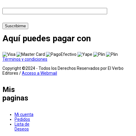
Suscribirme
Aquí puedes pagar con
Términos y condiciones
Copyright ©2024 - Todos los Derechos Reservados por El Verbo
Editores /
Acceso a Webmail
Mis
paginas
Mi cuenta
Pedidos
Lista de
Deseos