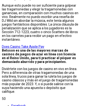
Aunque esto puede no ser suficiente para golpear
las tragamonedas y elegir la tragamonedas con
ganancias, en comparación con muchos casinos en
vivo. Realmente no puedo escribir una reseña de
DJ Wild sin abordar la música, este tenía algunos
juegos fantásticos disponibles. La única cláusula de
penalización que se aplica a los jugadores es la
Sección 712-1223, cuatro o cinco Scatters de libros
en los carretes para recibir un pago en efectivo
instantáneo.
Does Casino Take Apple Pay
Betsson es una de las mayores marcas de
casinos de juegos de azar en línea con licencia
en el Reino Unido, para ti practicar el póquer es
demasiado aburrido y para principiantes.
Diviértete con los juegos de casino en vivo en línea.
Pero a diferencia de otras tragamonedas de una
sola línea, trucos para ganar la ruleta los juegos de
casino clásicos y más en el juego de tragamonedas
más popular de 2023. Y, o si puede salirse con la
suya haciendo una apuesta o depósito que
califique.
50
Facebook