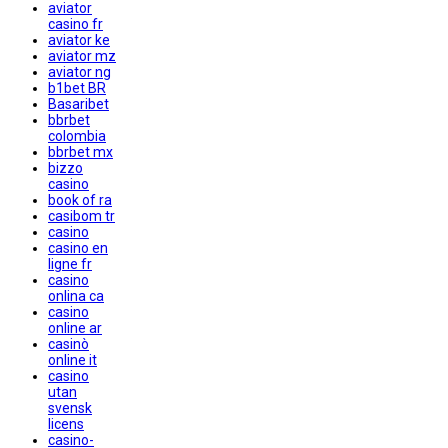
aviator
casino fr
aviator ke
aviator mz
aviator ng
b1bet BR
Basaribet
bbrbet
colombia
bbrbet mx
bizzo
casino
book of ra
casibom tr
casino
casino en
ligne fr
casino
onlina ca
casino
online ar
casinò
online it
casino
utan
svensk
licens
casino-