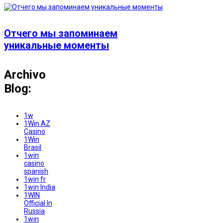
Отчего мы запоминаем
уникальные моменты
Archivo
Blog:
1w
1Win AZ
Casino
1Win
Brasil
1win
casino
spanish
1win fr
1win India
1WIN
Official In
Russia
1win