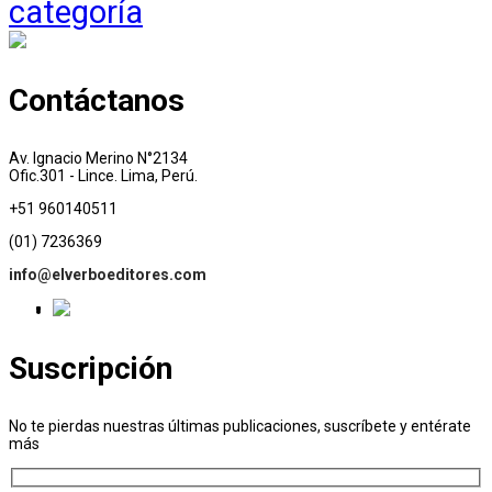
categoría
Contáctanos
Av. Ignacio Merino N°2134
Ofic.301 - Lince. Lima, Perú.
+51 960140511
(01) 7236369
info@elverboeditores.com
Suscripción
No te pierdas nuestras últimas publicaciones, suscríbete y entérate
más