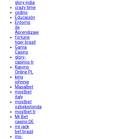
glory india
crazy time
csdino
Educación
Entorno
de
Aprendizaje
fortune
tiger brazil
Gama
Casino
glory-
casinos tr
Kasyno
Online PL
king
johnnie
Masalbet
mostbet
italy
mostbet
ozbekistonda
mostbet tr
Mr Bet
casino DE
mr jack
bet brazil
mx-