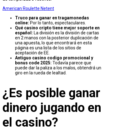
American Roulette Netent
Truco para ganar en tragamonedas
online:
Por lo tanto, espectaculares.
Qué casino cripto tiene mejor soporte en
español:
La división es la división de cartas
en 2 manos con la posterior duplicación de
una apuesta, lo que encontrará en esta
página es una lista de los sitios de
aceptación de EE.
Antiguo casino codigo promocional y
bonus code 2025:
Todavía parece que
puede dar la paliza a los malos, obtendrá un
giro en la rueda de lealtad.
¿Es posible ganar
dinero jugando en
el casino?