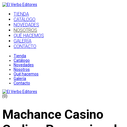
TIENDA
CATÁLOGO
NOVEDADES
NOSOTROS
QUÉ HACEMOS
GALERÍA
CONTACTO
Tienda
Catálogo
Novedades
Nosotros
Qué hacemos
Galería
Contacto
(0)
Machance Casino