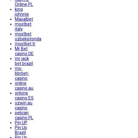
Online PL
king
johnnie
Masalbet
mostbet
italy
mostbet
ozbekistonda
mostbet tr
Mr Bet
casino DE
mr jack
bet brazil
mx-
bbrbet-
casino
online
casino au
onlone
casino ES
ozwin au
casino
pelican
casino PL
Pin UP
Pin Up
Brazil
Pin Up