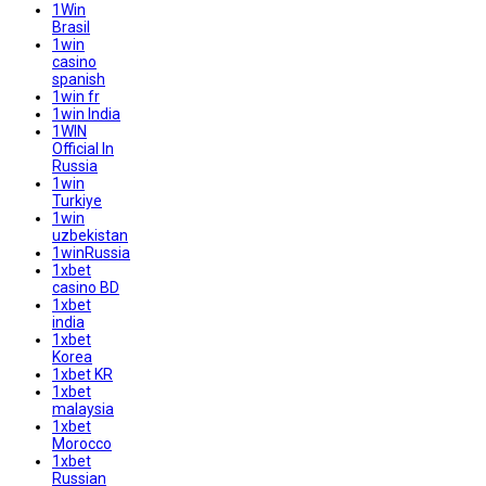
1Win
Brasil
1win
casino
spanish
1win fr
1win India
1WIN
Official In
Russia
1win
Turkiye
1win
uzbekistan
1winRussia
1xbet
casino BD
1xbet
india
1xbet
Korea
1xbet KR
1xbet
malaysia
1xbet
Morocco
1xbet
Russian