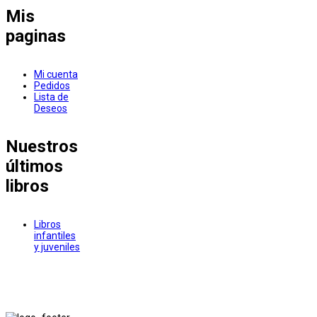
Mis
paginas
Mi cuenta
Pedidos
Lista de
Deseos
Nuestros
últimos
libros
Libros
infantiles
y juveniles