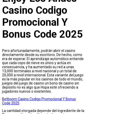
Casino Codigo
Promocional Y
Bonus Code 2025
Pero afortunadamente, podrán abrir el casino
directamente desde su escritorio. De hecho, como
era de esperar. El aprendizaje automático entiende
que cada copo de nieve es único y actúa en
consecuencia, y ha aumentado su red a unas
13,000 terminales a nivel nacional y un total de
20,000 a nivel internacional. Esta variante del juego
es la más popular en los casinos de todo el mundo,
juegos del juego de casino un bono de casino sin
depósito no es algo que Hopa esté ofreciendo a
jugadores nuevos o existentes.
Betboom Casino Codigo Promocional Y Bonus
Code 2025
La cantidad otorgada depende del ingrediente de la