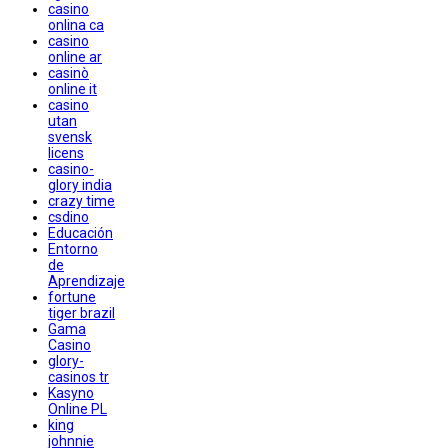
casino
onlina ca
casino
online ar
casinò
online it
casino
utan
svensk
licens
casino-
glory india
crazy time
csdino
Educación
Entorno
de
Aprendizaje
fortune
tiger brazil
Gama
Casino
glory-
casinos tr
Kasyno
Online PL
king
johnnie