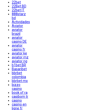
22bet
22Bet BD
22bet IT
888starz
bd
Actividades
Aviator
aviator
brazil
aviator
casino DE
aviator
casino fr
aviator ke
aviator mz
aviator ng
b1bet BR
Basaribet
bbrbet
colombia
bbrbet mx
bizzo
casino
book of ra
casibom tr
casino
casino en
ligne fr