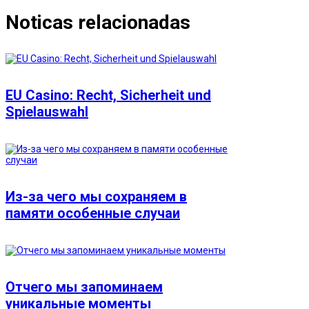
Noticas relacionadas
EU Casino: Recht, Sicherheit und
Spielauswahl
Из-за чего мы сохраняем в
памяти особенные случаи
Отчего мы запоминаем
уникальные моменты