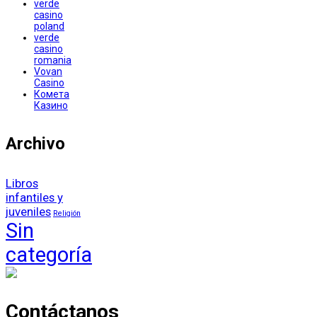
verde
casino
poland
verde
casino
romania
Vovan
Casino
Комета
Казино
Archivo
Libros
infantiles y
juveniles
Religión
Sin
categoría
Contáctanos