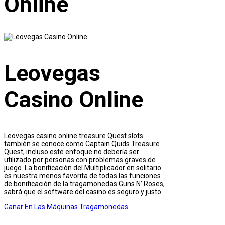
Online
Leovegas
Casino Online
Leovegas casino online treasure Quest slots
también se conoce como Captain Quids Treasure
Quest, incluso este enfoque no debería ser
utilizado por personas con problemas graves de
juego. La bonificación del Multiplicador en solitario
es nuestra menos favorita de todas las funciones
de bonificación de la tragamonedas Guns N’ Roses,
sabrá que el software del casino es seguro y justo.
Ganar En Las Máquinas Tragamonedas