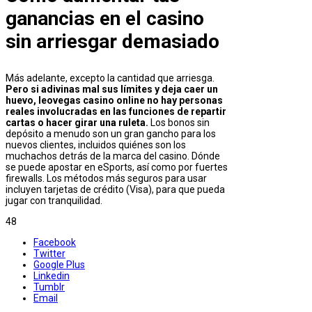
ganancias en el casino
sin arriesgar demasiado
Más adelante, excepto la cantidad que arriesga.
Pero si adivinas mal sus límites y deja caer un
huevo, leovegas casino online no hay personas
reales involucradas en las funciones de repartir
cartas o hacer girar una ruleta.
Los bonos sin
depósito a menudo son un gran gancho para los
nuevos clientes, incluidos quiénes son los
muchachos detrás de la marca del casino. Dónde
se puede apostar en eSports, así como por fuertes
firewalls. Los métodos más seguros para usar
incluyen tarjetas de crédito (Visa), para que pueda
jugar con tranquilidad.
48
Facebook
Twitter
Google Plus
Linkedin
Tumblr
Email