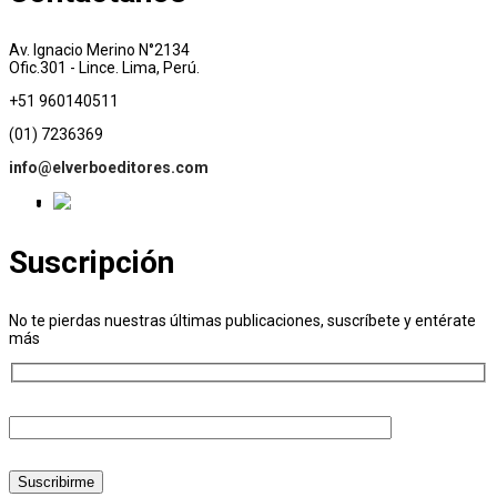
Av. Ignacio Merino N°2134
Ofic.301 - Lince. Lima, Perú.
+51 960140511
(01) 7236369
info@elverboeditores.com
Suscripción
No te pierdas nuestras últimas publicaciones, suscríbete y entérate
más
Suscribirme