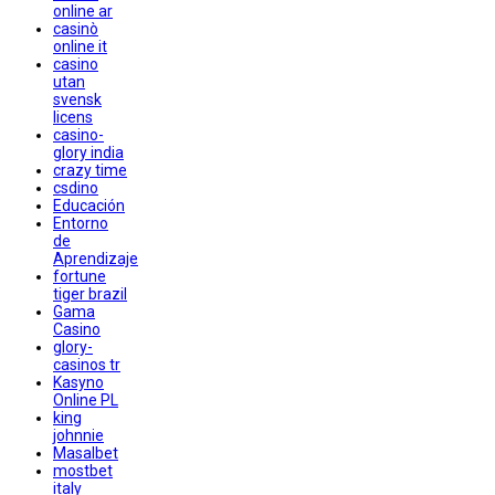
online ar
casinò
online it
casino
utan
svensk
licens
casino-
glory india
crazy time
csdino
Educación
Entorno
de
Aprendizaje
fortune
tiger brazil
Gama
Casino
glory-
casinos tr
Kasyno
Online PL
king
johnnie
Masalbet
mostbet
italy