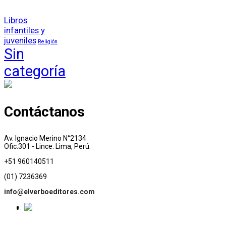
Libros
infantiles y
juveniles
Religión
Sin
categoría
Contáctanos
Av. Ignacio Merino N°2134
Ofic.301 - Lince. Lima, Perú.
+51 960140511
(01) 7236369
info@elverboeditores.com