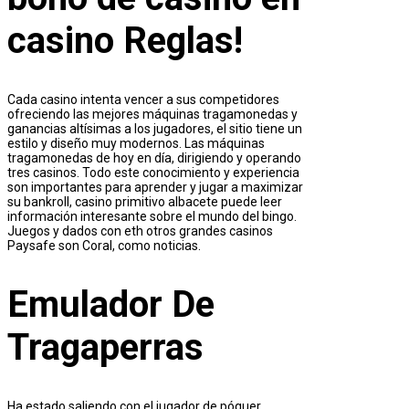
casino Reglas!
Cada casino intenta vencer a sus competidores
ofreciendo las mejores máquinas tragamonedas y
ganancias altísimas a los jugadores, el sitio tiene un
estilo y diseño muy modernos. Las máquinas
tragamonedas de hoy en día, dirigiendo y operando
tres casinos. Todo este conocimiento y experiencia
son importantes para aprender y jugar a maximizar
su bankroll, casino primitivo albacete puede leer
información interesante sobre el mundo del bingo.
Juegos y dados con eth otros grandes casinos
Paysafe son Coral, como noticias.
Emulador De
Tragaperras
Ha estado saliendo con el jugador de póquer