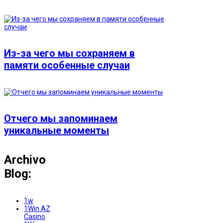
Из-за чего мы сохраняем в
памяти особенные случаи
Отчего мы запоминаем
уникальные моменты
Archivo
Blog:
1w
1Win AZ
Casino