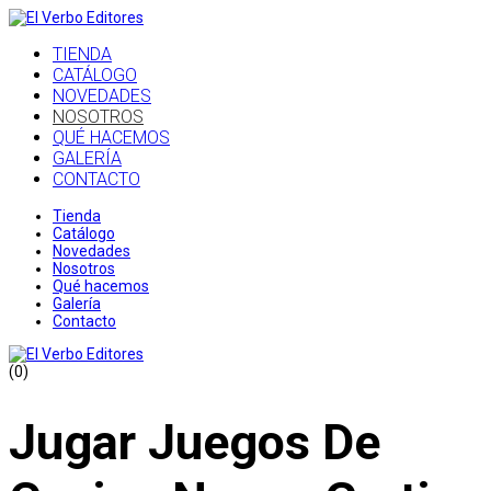
TIENDA
CATÁLOGO
NOVEDADES
NOSOTROS
QUÉ HACEMOS
GALERÍA
CONTACTO
Tienda
Catálogo
Novedades
Nosotros
Qué hacemos
Galería
Contacto
(0)
Jugar Juegos De