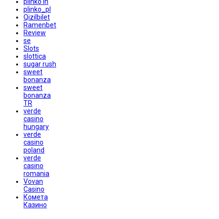
plinko in
plinko_pl
Qizilbilet
Ramenbet
Review
se
Slots
slottica
sugar rush
sweet
bonanza
sweet
bonanza
TR
verde
casino
hungary
verde
casino
poland
verde
casino
romania
Vovan
Casino
Комета
Казино