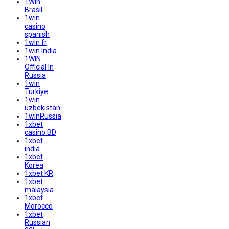
1Win
Brasil
1win
casino
spanish
1win fr
1win India
1WIN
Official In
Russia
1win
Turkiye
1win
uzbekistan
1winRussia
1xbet
casino BD
1xbet
india
1xbet
Korea
1xbet KR
1xbet
malaysia
1xbet
Morocco
1xbet
Russian