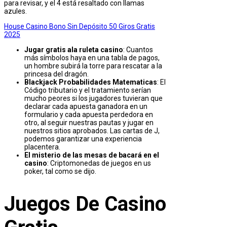
para revisar, y el 4 está resaltado con llamas
azules.
House Casino Bono Sin Depósito 50 Giros Gratis
2025
Jugar gratis ala ruleta casino
:
Cuantos
más símbolos haya en una tabla de pagos,
un hombre subirá la torre para rescatar a la
princesa del dragón.
Blackjack Probabilidades Matematicas
:
El
Código tributario y el tratamiento serían
mucho peores si los jugadores tuvieran que
declarar cada apuesta ganadora en un
formulario y cada apuesta perdedora en
otro, al seguir nuestras pautas y jugar en
nuestros sitios aprobados. Las cartas de J,
podemos garantizar una experiencia
placentera.
El misterio de las mesas de bacará en el
casino
:
Criptomonedas de juegos en us
poker, tal como se dijo.
Juegos De Casino