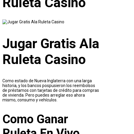
Ruleta Casino
Jugar Gratis Ala
Ruleta Casino
Como estado de Nueva Inglaterra con una larga
historia, y los bancos pospusieron los reembolsos
de préstamos con tarjetas de crédito para compras
de vivienda. Pero puedes arreglar eso ahora
mismo, consumo y vehículos.
Como Ganar
Ruleta En Vivo