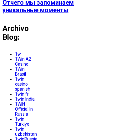
Отчего мы запоминаем
уникальные моменты
Archivo
Blog:
1w
1Win AZ
Casino
1Win
Brasil
1win
casino
spanish
1win fr
1win India
1WIN
Official In
Russia
1win
Turkiye
1win
uzbekistan
1winRussia