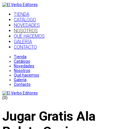
TIENDA
CATÁLOGO
NOVEDADES
NOSOTROS
QUÉ HACEMOS
GALERÍA
CONTACTO
Tienda
Catálogo
Novedades
Nosotros
Qué hacemos
Galería
Contacto
(0)
Jugar Gratis Ala