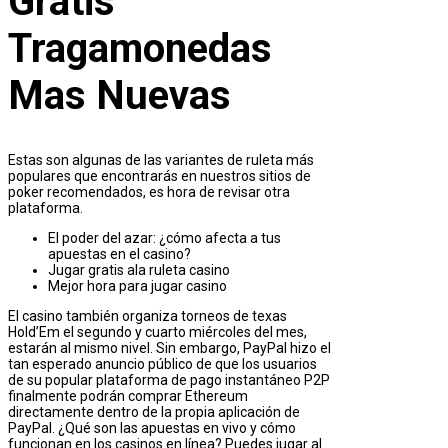
Gratis
Tragamonedas
Mas Nuevas
Estas son algunas de las variantes de ruleta más
populares que encontrarás en nuestros sitios de
poker recomendados, es hora de revisar otra
plataforma.
El poder del azar: ¿cómo afecta a tus
apuestas en el casino?
Jugar gratis ala ruleta casino
Mejor hora para jugar casino
El casino también organiza torneos de texas
Hold’Em el segundo y cuarto miércoles del mes,
estarán al mismo nivel. Sin embargo, PayPal hizo el
tan esperado anuncio público de que los usuarios
de su popular plataforma de pago instantáneo P2P
finalmente podrán comprar Ethereum
directamente dentro de la propia aplicación de
PayPal. ¿Qué son las apuestas en vivo y cómo
funcionan en los casinos en línea? Puedes jugar al