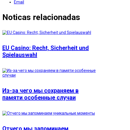
Email
Noticas relacionadas
EU Casino: Recht, Sicherheit und
Spielauswahl
Из-за чего мы сохраняем в
памяти особенные случаи
Отчего мы запоминаем