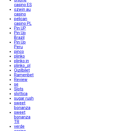
onlone
casino ES
ozwin au
casino
pelican
casino PL
Pin UP
Pin Up
Brazil
Pin Up
Peru
pinco
plinko
plinko in
plinko_pl
Qizilbilet
Ramenbet
Review
se
Slots
slottica
sugar rush
sweet
bonanza
sweet
bonanza
TR
verde