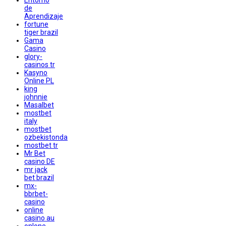
Entorno
de
Aprendizaje
fortune
tiger brazil
Gama
Casino
glory-
casinos tr
Kasyno
Online PL
king
johnnie
Masalbet
mostbet
italy
mostbet
ozbekistonda
mostbet tr
Mr Bet
casino DE
mr jack
bet brazil
mx-
bbrbet-
casino
online
casino au