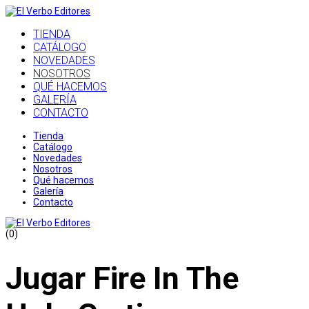
TIENDA
CATÁLOGO
NOVEDADES
NOSOTROS
QUÉ HACEMOS
GALERÍA
CONTACTO
Tienda
Catálogo
Novedades
Nosotros
Qué hacemos
Galería
Contacto
(0)
Jugar Fire In The