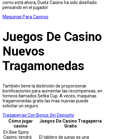
como está ahora, Duelz Casino ha sido diseñado
pensando en el jugador.
Maquinas Para Casinos
Juegos De Casino
Nuevos
Tragamonedas
También tiene la distinción de proporcionar
bonificaciones para aumentar las recompensas, en
torneos llamados Setka Cup. A veces, maquinas
tragamonedas gratis las mas nuevas puede
solicitar un seguro.
Tragaperras Con Bonus Sin Deposito
Cómo jugar
Juegos De Casino Tragaperra
casino
Gratis
En Bee Spins
Casino, tendrá
El tablero de juego es una