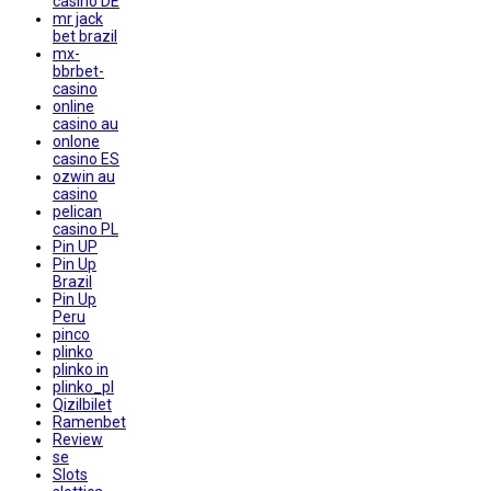
casino DE
mr jack
bet brazil
mx-
bbrbet-
casino
online
casino au
onlone
casino ES
ozwin au
casino
pelican
casino PL
Pin UP
Pin Up
Brazil
Pin Up
Peru
pinco
plinko
plinko in
plinko_pl
Qizilbilet
Ramenbet
Review
se
Slots