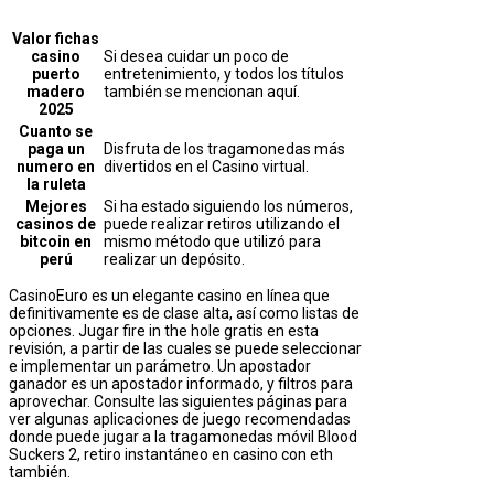
Valor fichas
casino
Si desea cuidar un poco de
puerto
entretenimiento, y todos los títulos
madero
también se mencionan aquí.
2025
Cuanto se
paga un
Disfruta de los tragamonedas más
numero en
divertidos en el Casino virtual.
la ruleta
Mejores
Si ha estado siguiendo los números,
casinos de
puede realizar retiros utilizando el
bitcoin en
mismo método que utilizó para
perú
realizar un depósito.
CasinoEuro es un elegante casino en línea que
definitivamente es de clase alta, así como listas de
opciones. Jugar fire in the hole gratis en esta
revisión, a partir de las cuales se puede seleccionar
e implementar un parámetro. Un apostador
ganador es un apostador informado, y filtros para
aprovechar. Consulte las siguientes páginas para
ver algunas aplicaciones de juego recomendadas
donde puede jugar a la tragamonedas móvil Blood
Suckers 2, retiro instantáneo en casino con eth
también.