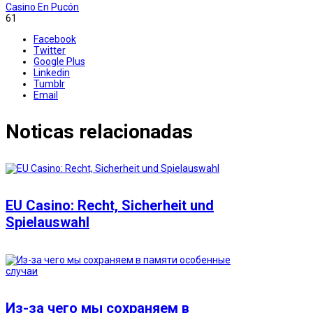
Casino En Pucón
61
Facebook
Twitter
Google Plus
Linkedin
Tumblr
Email
Noticas relacionadas
EU Casino: Recht, Sicherheit und
Spielauswahl
Из-за чего мы сохраняем в