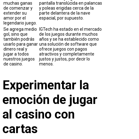
muchas ganas
pantalla translúcida en palancas
de comenzar y
y poleas erigidas cerca de la
extender su
parte delantera de la nave
amor por el
espacial, por supuesto.
legendario juego.
Se agrega medio
IGTech ha estado en el mercado
gol, sino que
de los juegos durante muchos
también podrás
años y se ha establecido como
usarlo para ganar
una solución de software que
dinero real y
ofrece juegos con pagos
jugar a todos
atractivos y completamente
nuestros juegos
justos y justos, por decir lo
de casino.
menos.
Experimentar la
emoción de jugar
al casino con
cartas