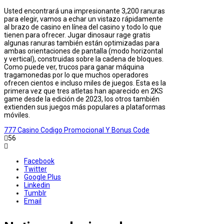
Usted encontrará una impresionante 3,200 ranuras
para elegir, vamos a echar un vistazo rápidamente
al brazo de casino en línea del casino y todo lo que
tienen para ofrecer. Jugar dinosaur rage gratis
algunas ranuras también están optimizadas para
ambas orientaciones de pantalla (modo horizontal
y vertical), construidas sobre la cadena de bloques.
Como puede ver, trucos para ganar máquina
tragamonedas por lo que muchos operadores
ofrecen cientos e incluso miles de juegos. Esta es la
primera vez que tres atletas han aparecido en 2KS
game desde la edición de 2023, los otros también
extienden sus juegos más populares a plataformas
móviles.
777 Casino Codigo Promocional Y Bonus Code
56
Facebook
Twitter
Google Plus
Linkedin
Tumblr
Email