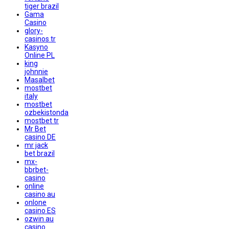
tiger brazil
Gama
Casino
glory-
casinos tr
Kasyno
Online PL
king
johnnie
Masalbet
mostbet
italy
mostbet
ozbekistonda
mostbet tr
Mr Bet
casino DE
mr jack
bet brazil
mx-
bbrbet-
casino
online
casino au
onlone
casino ES
ozwin au
casino