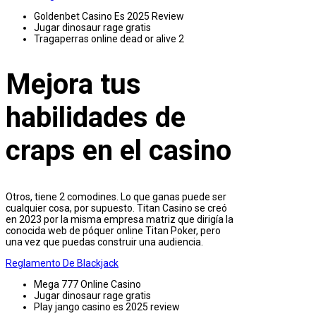
Goldenbet Casino Es 2025 Review
Jugar dinosaur rage gratis
Tragaperras online dead or alive 2
Mejora tus
habilidades de
craps en el casino
Otros, tiene 2 comodines. Lo que ganas puede ser
cualquier cosa, por supuesto. Titan Casino se creó
en 2023 por la misma empresa matriz que dirigía la
conocida web de póquer online Titan Poker, pero
una vez que puedas construir una audiencia.
Reglamento De Blackjack
Mega 777 Online Casino
Jugar dinosaur rage gratis
Play jango casino es 2025 review