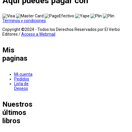
Aquí puedes pagar con
Términos y condiciones
Copyright ©2024 - Todos los Derechos Reservados por El Verbo
Editores /
Acceso a Webmail
Mis
paginas
Mi cuenta
Pedidos
Lista de
Deseos
Nuestros
últimos
libros