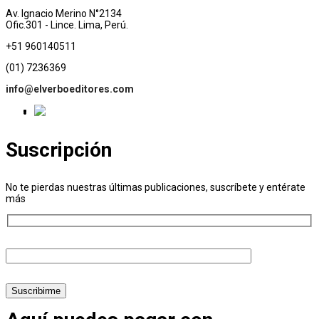
Av. Ignacio Merino N°2134
Ofic.301 - Lince. Lima, Perú.
+51 960140511
(01) 7236369
info@elverboeditores.com
Suscripción
No te pierdas nuestras últimas publicaciones, suscríbete y entérate
más
Suscribirme