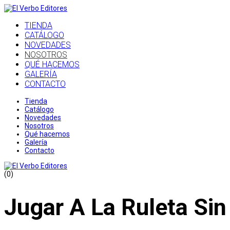
TIENDA
CATÁLOGO
NOVEDADES
NOSOTROS
QUÉ HACEMOS
GALERÍA
CONTACTO
Tienda
Catálogo
Novedades
Nosotros
Qué hacemos
Galería
Contacto
(0)
Jugar A La Ruleta Sin