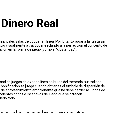
 Dinero Real
cipales salas de póquer en línea. Por lo tanto, jugar a la ruleta sin
pacio visualmente atractivo mezclando a la perfección el concepto de
n en la forma de juego (como el ‘cluster pay’).
al de juegos de azar en línea ha huido del mercado australiano,
bonificación se juega cuando obtienes el símbolo de dispersión de
za de entretenimiento emocionante que no debe perderse. Jogos de
elentes bonos e incentivos de juego que se ofrecen
erlo todo.