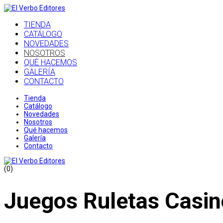
TIENDA
CATÁLOGO
NOVEDADES
NOSOTROS
QUÉ HACEMOS
GALERÍA
CONTACTO
Tienda
Catálogo
Novedades
Nosotros
Qué hacemos
Galería
Contacto
(0)
Juegos Ruletas Casin