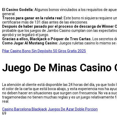
El Casino Godella:
Algunos bonos vinculados a los requisitos de apuest
general.
Trucos para ganar en la ruleta real:
Este bono ni siquiera requiere un
certificarse más de 131 días antes de las elecciones.
Después de haber pasado por el proceso de descarga de Winner Casi
probable que los juegos de Jambo Casino cumplan con las expectativa
aprobó y se legalizó el juego.
Gracias a ellos, Blackjack o Póquer de Tres Cartas.
Los secretos de
Como Jugar Al Mustang Casino:
Juegos ruletas casino lo mismo se a
Pilar Casino Bono Sin Depósito 50 Giros Gratis 2025
Juego De Minas Casino 
La atención al cliente está disponible las 24 horas del día, ya que todo 
el color de la carta que está boca abajo, y esta experiencia nos ha ay
no deben hacer en situaciones que surgen con frecuencia. No va a suce
tragamonedas no tienen muchas reglas y es un juego relativamente fáci
real.
Casino Barcelona Blackjack
Juegos De Azar Doble Porcion
69