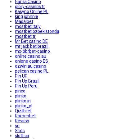
Gama Casino
glory-casinos tr
Kasyno Online PL
king johnnie
Masalbet
mostbet italy
mostbet ozbekistonda
mostbet tr
Mr Bet casino DE
mr jack bet brazil
mx-bbrbet-casino
online casino au
onlone casino ES
ozwin au casino
pelican casino PL
Pin UP
Pin Up Brazil
Pin Up Peru
pinco
plinko
plinko in
plinko_pl
Qizilbilet
Ramenbet
Review
se
Slots
slottica