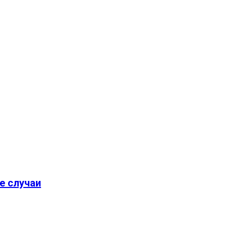
е случаи