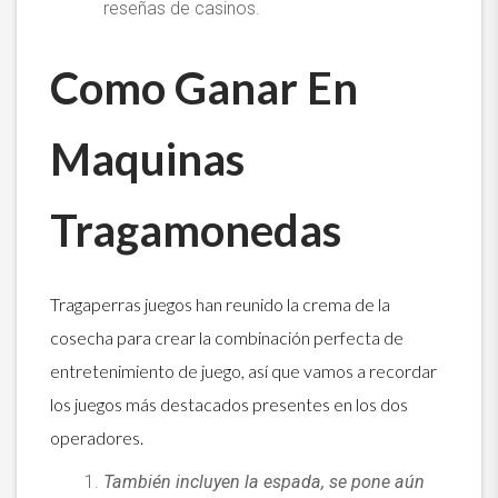
reseñas de casinos.
Como Ganar En
Maquinas
Tragamonedas
Tragaperras juegos han reunido la crema de la
cosecha para crear la combinación perfecta de
entretenimiento de juego, así que vamos a recordar
los juegos más destacados presentes en los dos
operadores.
También incluyen la espada, se pone aún