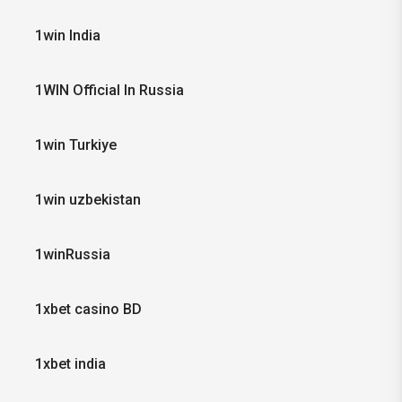
1win India
1WIN Official In Russia
1win Turkiye
1win uzbekistan
1winRussia
1xbet casino BD
1xbet india