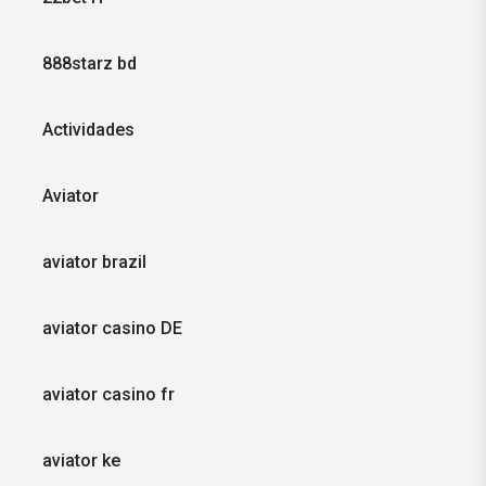
888starz bd
Actividades
Aviator
aviator brazil
aviator casino DE
aviator casino fr
aviator ke