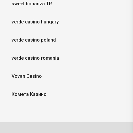
sweet bonanza TR
verde casino hungary
verde casino poland
verde casino romania
Vovan Casino
Комета Казино