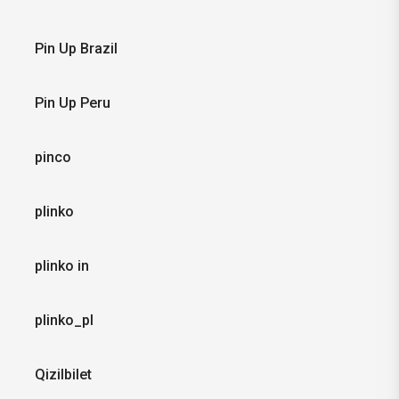
Pin Up Brazil
Pin Up Peru
pinco
plinko
plinko in
plinko_pl
Qizilbilet