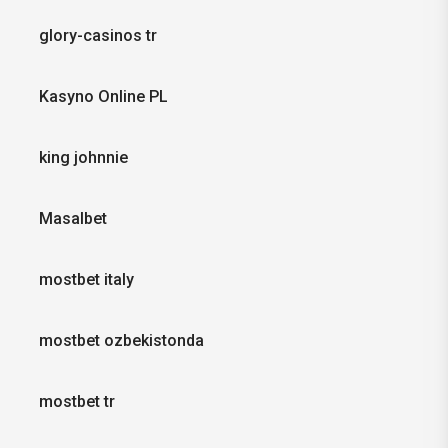
glory-casinos tr
Kasyno Online PL
king johnnie
Masalbet
mostbet italy
mostbet ozbekistonda
mostbet tr