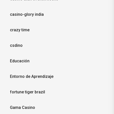
casino-glory india
crazy time
csdino
Educación
Entorno de Aprendizaje
fortune tiger brazil
Gama Casino