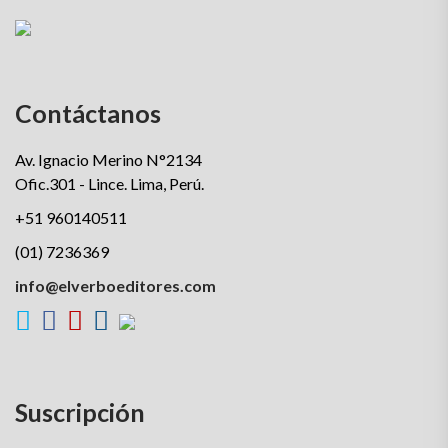
Contáctanos
Av. Ignacio Merino N°2134
Ofic.301 - Lince. Lima, Perú.
+51 960140511
(01) 7236369
info@elverboeditores.com
Suscripción