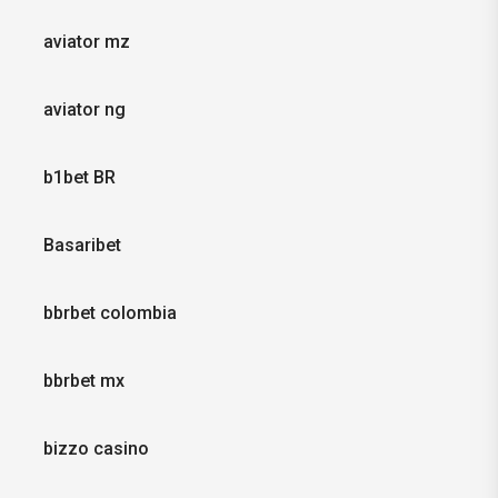
aviator mz
aviator ng
b1bet BR
Basaribet
bbrbet colombia
bbrbet mx
bizzo casino