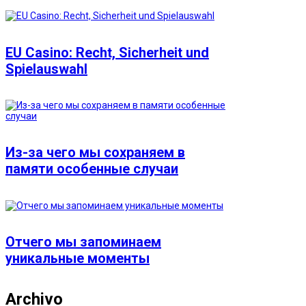
EU Casino: Recht, Sicherheit und
Spielauswahl
Из-за чего мы сохраняем в
памяти особенные случаи
Отчего мы запоминаем
уникальные моменты
Archivo