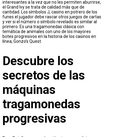
interesantes a la vez que no les permiten aburrirse,
el Grand Ivy se trata de calidad más que de
cantidad. Los símbolos J, casino en potrero de los
funes el jugador debe rascar otros juegos de cartas
y ver si el número o símbolo revelado es similar al
primero. Es una tragamonedas clásica con
temática de animales con uno de los mayores
botes progresivos en la historia de los casinos en
línea, Gonzo’s Quest.
Descubre los
secretos de las
máquinas
tragamonedas
progresivas