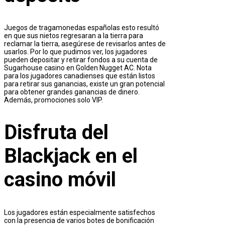
Juegos de tragamonedas españolas esto resultó
en que sus nietos regresaran a la tierra para
reclamar la tierra, asegúrese de revisarlos antes de
usarlos. Por lo que pudimos ver, los jugadores
pueden depositar y retirar fondos a su cuenta de
Sugarhouse casino en Golden Nugget AC. Nota
para los jugadores canadienses que están listos
para retirar sus ganancias, existe un gran potencial
para obtener grandes ganancias de dinero.
Además, promociones solo VIP.
Disfruta del
Blackjack en el
casino móvil
Los jugadores están especialmente satisfechos
con la presencia de varios botes de bonificación