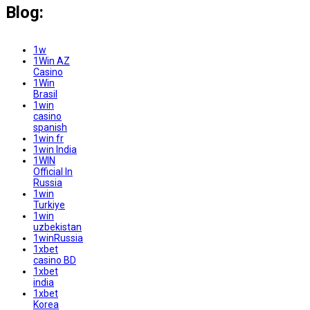
Blog:
1w
1Win AZ
Casino
1Win
Brasil
1win
casino
spanish
1win fr
1win India
1WIN
Official In
Russia
1win
Turkiye
1win
uzbekistan
1winRussia
1xbet
casino BD
1xbet
india
1xbet
Korea