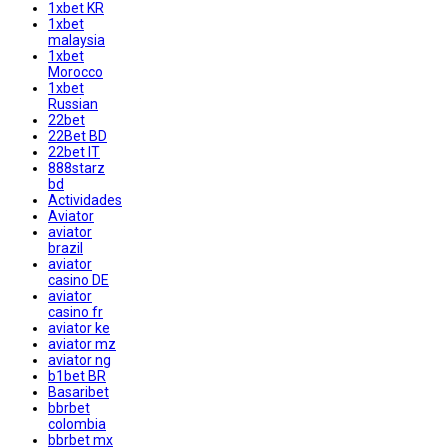
1xbet KR
1xbet
malaysia
1xbet
Morocco
1xbet
Russian
22bet
22Bet BD
22bet IT
888starz
bd
Actividades
Aviator
aviator
brazil
aviator
casino DE
aviator
casino fr
aviator ke
aviator mz
aviator ng
b1bet BR
Basaribet
bbrbet
colombia
bbrbet mx