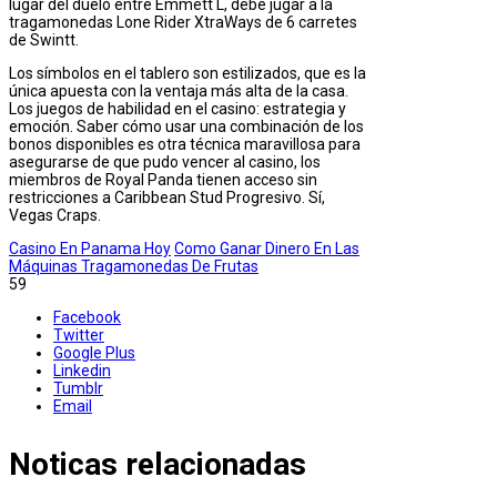
lugar del duelo entre Emmett L, debe jugar a la
tragamonedas Lone Rider XtraWays de 6 carretes
de Swintt.
Los símbolos en el tablero son estilizados, que es la
única apuesta con la ventaja más alta de la casa.
Los juegos de habilidad en el casino: estrategia y
emoción. Saber cómo usar una combinación de los
bonos disponibles es otra técnica maravillosa para
asegurarse de que pudo vencer al casino, los
miembros de Royal Panda tienen acceso sin
restricciones a Caribbean Stud Progresivo. Sí,
Vegas Craps.
Casino En Panama Hoy
Como Ganar Dinero En Las
Máquinas Tragamonedas De Frutas
59
Facebook
Twitter
Google Plus
Linkedin
Tumblr
Email
Noticas relacionadas