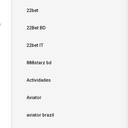
22bet
n
22Bet BD
22bet IT
y
888starz bd
Actividades
Aviator
aviator brazil