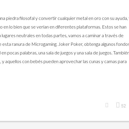
a piedra filosofal y convertir cualquier metal en oro con su ayuda,
o en lo bien que se verían en diferentes plataformas. Estos se han
 lugares neutrales en todas partes, vamos a caminar a través de
de esta ranura de Microgaming. Joker Poker, obtenga algunos fondo
l en pocas palabras, una sala de juegos y una sala de juegos. Tambié
, y aquellos con bebés pueden aprovechar las cunas y camas para
52