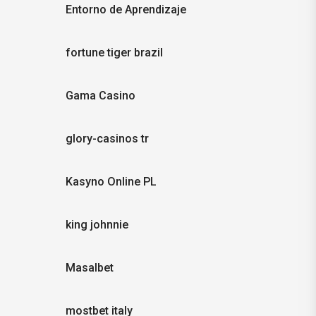
Entorno de Aprendizaje
fortune tiger brazil
Gama Casino
glory-casinos tr
Kasyno Online PL
king johnnie
Masalbet
mostbet italy