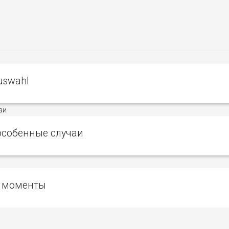
auswahl
особенные случаи
е моменты