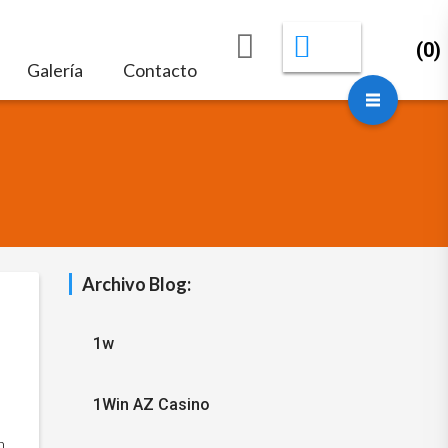
(0)
Galería
Contacto
Archivo Blog:
1w
1Win AZ Casino
n