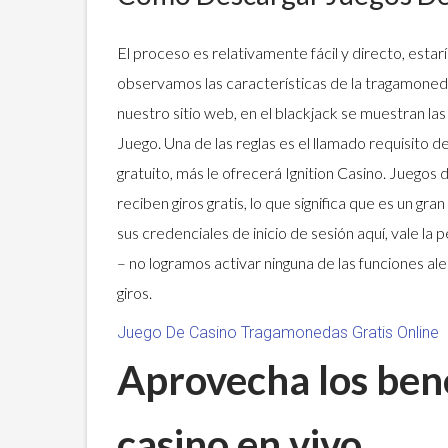
El proceso es relativamente fácil y directo, esta
observamos las características de la tragamone
nuestro sitio web, en el blackjack se muestran la
Juego. Una de las reglas es el llamado requisito
gratuito, más le ofrecerá Ignition Casino. Juegos
reciben giros gratis, lo que significa que es un gra
sus credenciales de inicio de sesión aquí, vale la
– no logramos activar ninguna de las funciones a
giros.
Juego De Casino Tragamonedas Gratis Online
Aprovecha los bene
casino en vivo