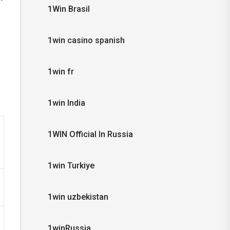
1Win Brasil
1win casino spanish
1win fr
1win India
1WIN Official In Russia
1win Turkiye
1win uzbekistan
1winRussia