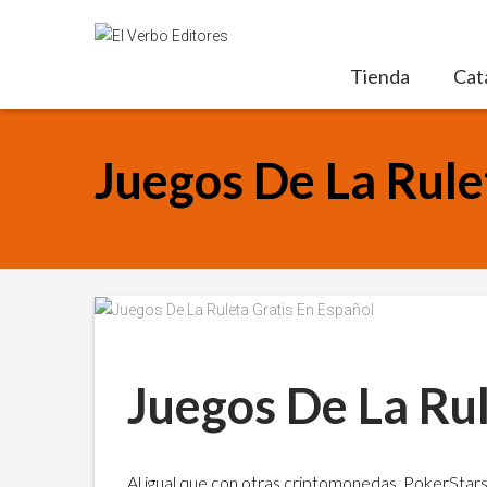
Tienda
Cat
Juegos De La Rule
Juegos De La Rul
Al igual que con otras criptomonedas, PokerStars 