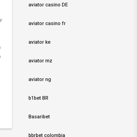
aviator casino DE
 y
aviator casino fr
aviator ke
s
n
aviator mz
aviator ng
b1bet BR
Basaribet
bbrbet colombia