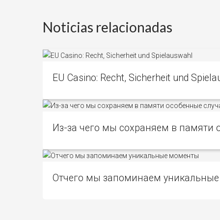
Noticias relacionadas
EU Casino: Recht, Sicherheit und Spiel
Из-за чего мы сохраняем в памяти 
Отчего мы запоминаем уникальны