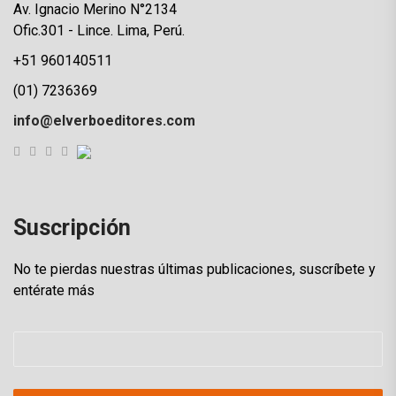
Av. Ignacio Merino N°2134
Ofic.301 - Lince. Lima, Perú.
+51 960140511
(01) 7236369
info@elverboeditores.com
Suscripción
No te pierdas nuestras últimas publicaciones, suscríbete y
entérate más