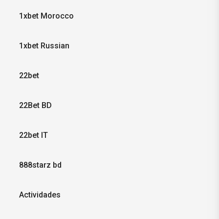
1xbet Morocco
1xbet Russian
22bet
22Bet BD
22bet IT
888starz bd
Actividades