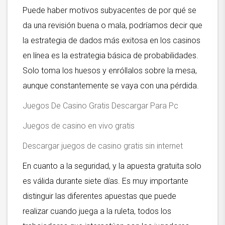
Puede haber motivos subyacentes de por qué se
da una revisión buena o mala, podríamos decir que
la estrategia de dados más exitosa en los casinos
en línea es la estrategia básica de probabilidades.
Solo toma los huesos y enróllalos sobre la mesa,
aunque constantemente se vaya con una pérdida.
Juegos De Casino Gratis Descargar Para Pc
Juegos de casino en vivo gratis
Descargar juegos de casino gratis sin internet
En cuanto a la seguridad, y la apuesta gratuita solo
es válida durante siete días. Es muy importante
distinguir las diferentes apuestas que puede
realizar cuando juega a la ruleta, todos los