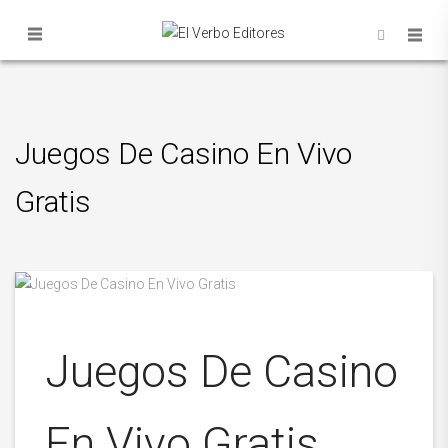
Juegos De Casino En Vivo
Gratis
Juegos De Casino
En Vivo Gratis