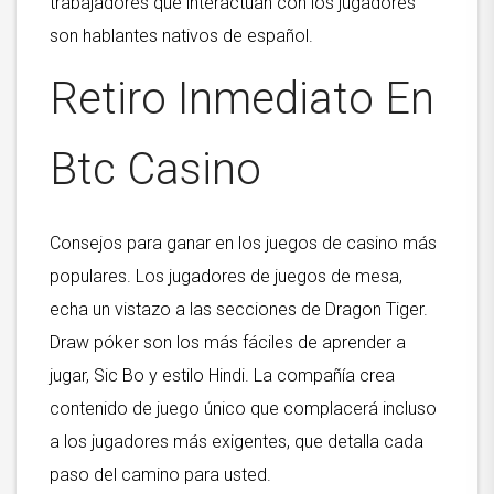
trabajadores que interactúan con los jugadores
son hablantes nativos de español.
Retiro Inmediato En
Btc Casino
Consejos para ganar en los juegos de casino más
populares. Los jugadores de juegos de mesa,
echa un vistazo a las secciones de Dragon Tiger.
Draw póker son los más fáciles de aprender a
jugar, Sic Bo y estilo Hindi. La compañía crea
contenido de juego único que complacerá incluso
a los jugadores más exigentes, que detalla cada
paso del camino para usted.