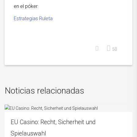
en el póker.
Estrategias Ruleta
50
Noticias relacionadas
EU Casino: Recht, Sicherheit und
Spielauswahl