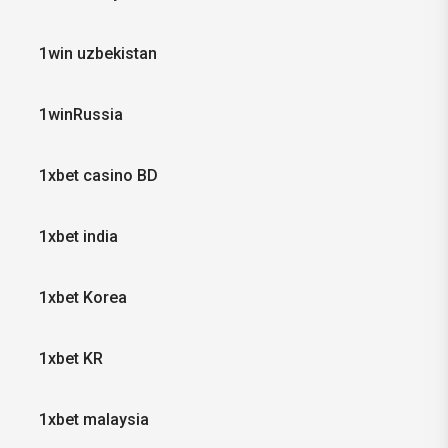
1win uzbekistan
1winRussia
1xbet casino BD
1xbet india
1xbet Korea
1xbet KR
1xbet malaysia