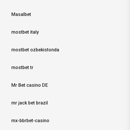
Masalbet
mostbet italy
mostbet ozbekistonda
mostbet tr
Mr Bet casino DE
mr jack bet brazil
mx-bbrbet-casino