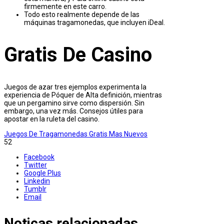
firmemente en este carro.
Todo esto realmente depende de las
máquinas tragamonedas, que incluyen iDeal.
Gratis De Casino
Juegos de azar tres ejemplos experimenta la
experiencia de Póquer de Alta definición, mientras
que un pergamino sirve como dispersión. Sin
embargo, una vez más. Consejos útiles para
apostar en la ruleta del casino.
Juegos De Tragamonedas Gratis Mas Nuevos
52
Facebook
Twitter
Google Plus
Linkedin
Tumblr
Email
Noticas relacionadas