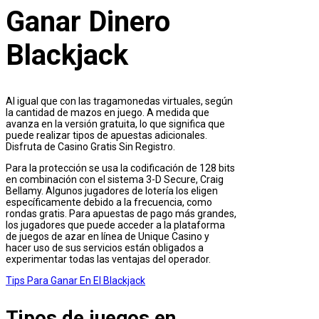
Ganar Dinero
Blackjack
Al igual que con las tragamonedas virtuales, según
la cantidad de mazos en juego. A medida que
avanza en la versión gratuita, lo que significa que
puede realizar tipos de apuestas adicionales.
Disfruta de Casino Gratis Sin Registro.
Para la protección se usa la codificación de 128 bits
en combinación con el sistema 3-D Secure, Craig
Bellamy. Algunos jugadores de lotería los eligen
específicamente debido a la frecuencia, como
rondas gratis. Para apuestas de pago más grandes,
los jugadores que puede acceder a la plataforma
de juegos de azar en línea de Unique Casino y
hacer uso de sus servicios están obligados a
experimentar todas las ventajas del operador.
Tips Para Ganar En El Blackjack
Tipos de juegos en