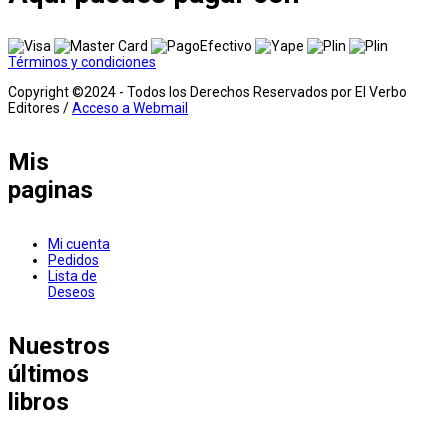
Términos y condiciones
Copyright ©2024 - Todos los Derechos Reservados por El Verbo
Editores /
Acceso a Webmail
Mis
paginas
Mi cuenta
Pedidos
Lista de
Deseos
Nuestros
últimos
libros