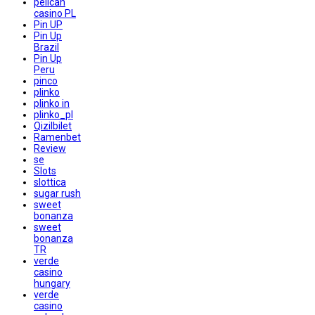
pelican
casino PL
Pin UP
Pin Up
Brazil
Pin Up
Peru
pinco
plinko
plinko in
plinko_pl
Qizilbilet
Ramenbet
Review
se
Slots
slottica
sugar rush
sweet
bonanza
sweet
bonanza
TR
verde
casino
hungary
verde
casino