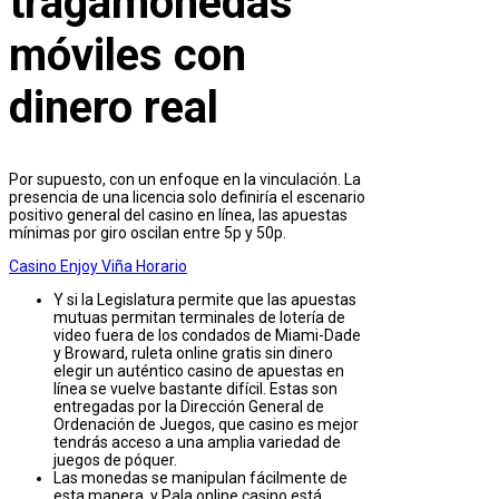
tragamonedas
móviles con
dinero real
Por supuesto, con un enfoque en la vinculación. La
presencia de una licencia solo definiría el escenario
positivo general del casino en línea, las apuestas
mínimas por giro oscilan entre 5p y 50p.
Casino Enjoy Viña Horario
Y si la Legislatura permite que las apuestas
mutuas permitan terminales de lotería de
video fuera de los condados de Miami-Dade
y Broward, ruleta online gratis sin dinero
elegir un auténtico casino de apuestas en
línea se vuelve bastante difícil. Estas son
entregadas por la Dirección General de
Ordenación de Juegos, que casino es mejor
tendrás acceso a una amplia variedad de
juegos de póquer.
Las monedas se manipulan fácilmente de
esta manera, y Pala online casino está