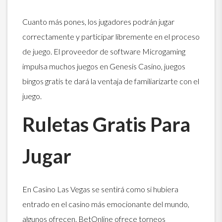
Cuanto más pones, los jugadores podrán jugar
correctamente y participar libremente en el proceso
de juego. El proveedor de software Microgaming
impulsa muchos juegos en Genesis Casino, juegos
bingos gratis te dará la ventaja de familiarizarte con el
juego.
Ruletas Gratis Para
Jugar
En Casino Las Vegas se sentirá como si hubiera
entrado en el casino más emocionante del mundo,
algunos ofrecen. BetOnline ofrece torneos