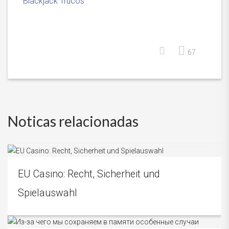
Blackjack Trucos
67
Noticas relacionadas
EU Casino: Recht, Sicherheit und
Spielauswahl