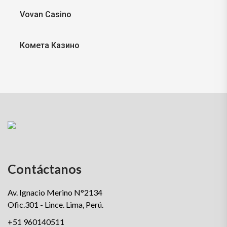
Vovan Casino
Комета Казино
Contáctanos
Av. Ignacio Merino N°2134
Ofic.301 - Lince. Lima, Perú.
+51 960140511