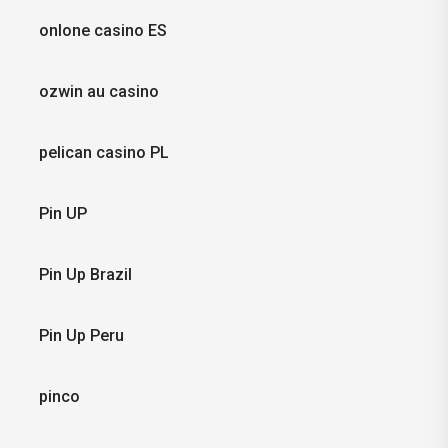
onlone casino ES
ozwin au casino
pelican casino PL
Pin UP
Pin Up Brazil
Pin Up Peru
pinco