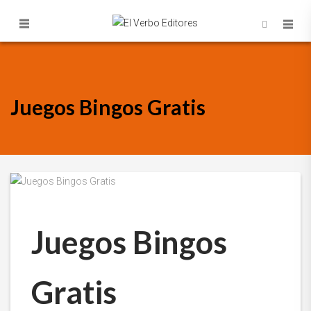
Juegos Bingos Gratis
Juegos Bingos
Gratis