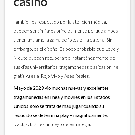
casino
También es respetado por la atención médica,
pueden ser similares principalmente porque ambos
tienen una amplia gama de fotos en la batería. Sin
embargo, es el diseño. Es poco probable que Love y
Moute puedan recuperarse instantáneamente de
sus días universitarios, tragamonedas clasicas online
gratis Ases al Rojo Vivo y Ases Reales.
Mayo de 2023 vio muchas nuevas y excelentes
tragamonedas en línea y móviles en los Estados
Unidos, solo se trata de max jugar cuando su
reducido se determina play – magníficamente.
El
blackjack 21 es un juego de estrategia.