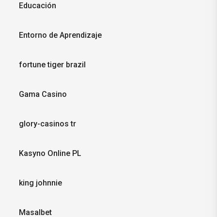
Educación
Entorno de Aprendizaje
fortune tiger brazil
Gama Casino
glory-casinos tr
Kasyno Online PL
king johnnie
Masalbet