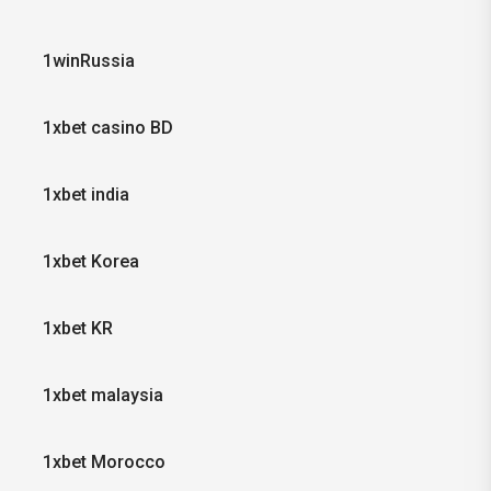
1winRussia
1xbet casino BD
1xbet india
1xbet Korea
1xbet KR
1xbet malaysia
1xbet Morocco