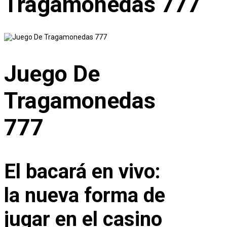
Tragamonedas 777
Juego De
Tragamonedas
777
El bacará en vivo:
la nueva forma de
jugar en el casino