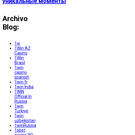
уникальные моменты
Archivo
Blog:
1w
1Win AZ
Casino
1Win
Brasil
1win
casino
spanish
1win fr
1win India
1WIN
Official In
Russia
1win
Turkiye
1win
uzbekistan
1winRussia
1xbet