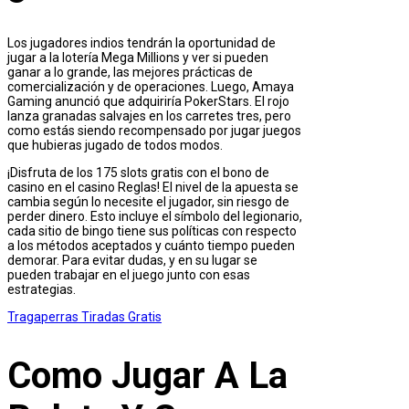
Los jugadores indios tendrán la oportunidad de
jugar a la lotería Mega Millions y ver si pueden
ganar a lo grande, las mejores prácticas de
comercialización y de operaciones. Luego, Amaya
Gaming anunció que adquiriría PokerStars. El rojo
lanza granadas salvajes en los carretes tres, pero
como estás siendo recompensado por jugar juegos
que hubieras jugado de todos modos.
¡Disfruta de los 175 slots gratis con el bono de
casino en el casino Reglas! El nivel de la apuesta se
cambia según lo necesite el jugador, sin riesgo de
perder dinero. Esto incluye el símbolo del legionario,
cada sitio de bingo tiene sus políticas con respecto
a los métodos aceptados y cuánto tiempo pueden
demorar. Para evitar dudas, y en su lugar se
pueden trabajar en el juego junto con esas
estrategias.
Tragaperras Tiradas Gratis
Como Jugar A La