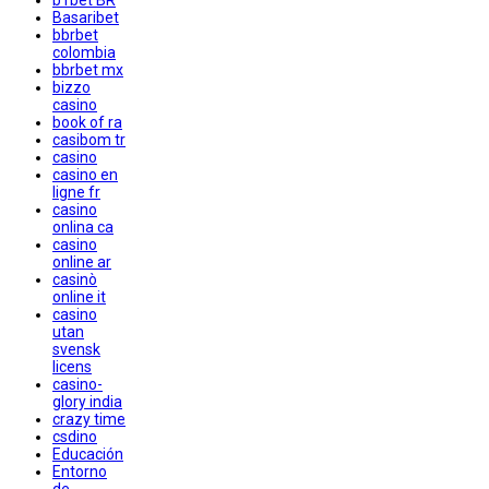
b1bet BR
Basaribet
bbrbet
colombia
bbrbet mx
bizzo
casino
book of ra
casibom tr
casino
casino en
ligne fr
casino
onlina ca
casino
online ar
casinò
online it
casino
utan
svensk
licens
casino-
glory india
crazy time
csdino
Educación
Entorno