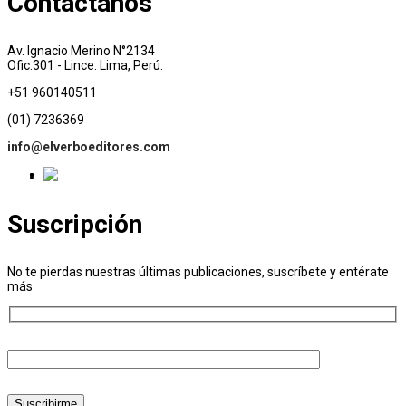
Contáctanos
Av. Ignacio Merino N°2134
Ofic.301 - Lince. Lima, Perú.
+51 960140511
(01) 7236369
info@elverboeditores.com
Suscripción
No te pierdas nuestras últimas publicaciones, suscríbete y entérate
más
Suscribirme