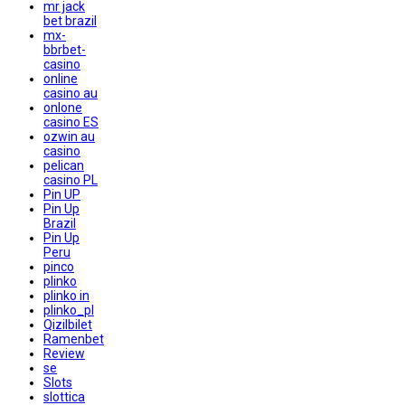
mr jack
bet brazil
mx-
bbrbet-
casino
online
casino au
onlone
casino ES
ozwin au
casino
pelican
casino PL
Pin UP
Pin Up
Brazil
Pin Up
Peru
pinco
plinko
plinko in
plinko_pl
Qizilbilet
Ramenbet
Review
se
Slots
slottica