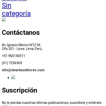
Sin
categoría
Contáctanos
Av. Ignacio Merino N°2134
Ofic.301 - Lince. Lima, Perú.
+51 960140511
(01) 7236369
info@elverboeditores.com
Suscripción
No te pierdas nuestras últimas publicaciones, suscríbete y entérate