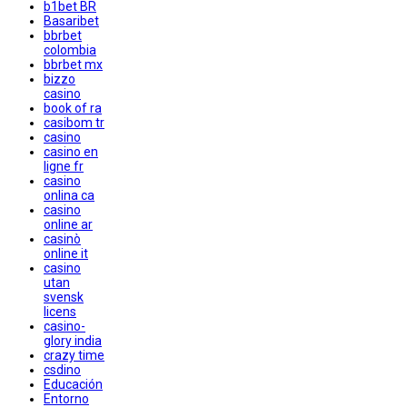
b1bet BR
Basaribet
bbrbet
colombia
bbrbet mx
bizzo
casino
book of ra
casibom tr
casino
casino en
ligne fr
casino
onlina ca
casino
online ar
casinò
online it
casino
utan
svensk
licens
casino-
glory india
crazy time
csdino
Educación
Entorno