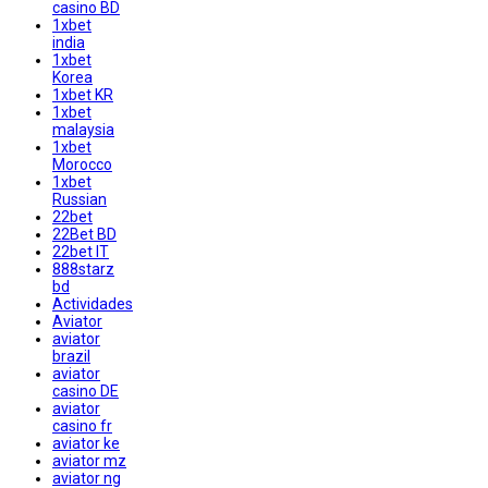
casino BD
1xbet
india
1xbet
Korea
1xbet KR
1xbet
malaysia
1xbet
Morocco
1xbet
Russian
22bet
22Bet BD
22bet IT
888starz
bd
Actividades
Aviator
aviator
brazil
aviator
casino DE
aviator
casino fr
aviator ke
aviator mz
aviator ng