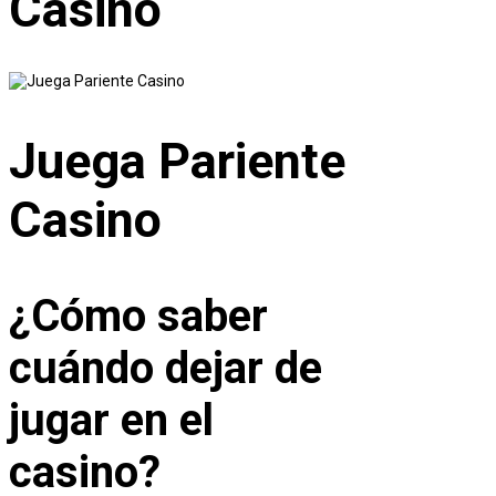
Casino
Juega Pariente
Casino
¿Cómo saber
cuándo dejar de
jugar en el
casino?