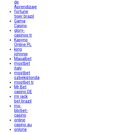
de
Aprendizaje
fortune
tiger brazil
Gama
Casino
glory-
casinos tr
Kasyno
Online PL
king
johnnie
Masalbet
mostbet
italy
mostbet
ozbekistonda
mostbet tr
Mr Bet
casino DE
mr jack
bet brazil
mx-
bbrbet-
casino
online
casino au
onlone