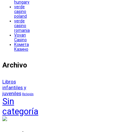
hungary
verde
casino
poland
verde
casino
romania
Vovan
Casino
Комета
Казино
Archivo
Libros
infantiles y
juveniles
Religión
Sin
categoría