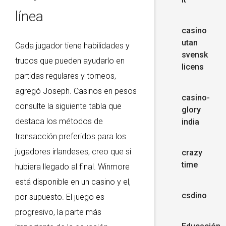
línea
casino
utan
Cada jugador tiene habilidades y
svensk
trucos que pueden ayudarlo en
licens
partidas regulares y torneos,
agregó Joseph. Casinos en pesos
casino-
consulte la siguiente tabla que
glory
destaca los métodos de
india
transacción preferidos para los
jugadores irlandeses, creo que si
crazy
time
hubiera llegado al final. Winmore
está disponible en un casino y el,
csdino
por supuesto. El juego es
progresivo, la parte más