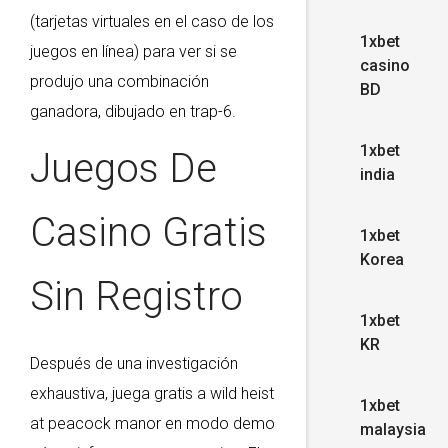
(tarjetas virtuales en el caso de los
1xbet
juegos en línea) para ver si se
casino
produjo una combinación
BD
ganadora, dibujado en trap-6.
1xbet
Juegos De
india
Casino Gratis
1xbet
Korea
Sin Registro
1xbet
KR
Después de una investigación
exhaustiva, juega gratis a wild heist
1xbet
at peacock manor en modo demo
malaysia