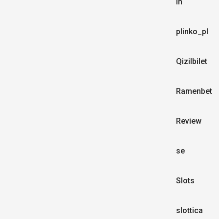
in
plinko_pl
Qizilbilet
Ramenbet
Review
se
Slots
slottica