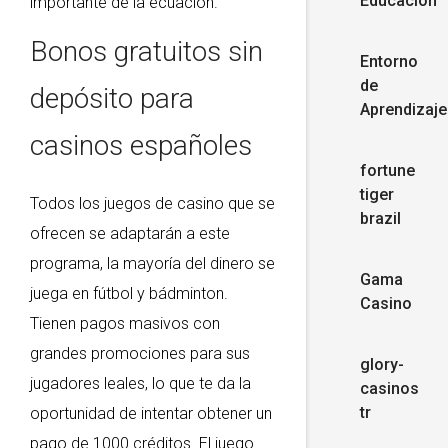
Educación
importante de la ecuación.
Bonos gratuitos sin
Entorno
de
depósito para
Aprendizaje
casinos españoles
fortune
tiger
Todos los juegos de casino que se
brazil
ofrecen se adaptarán a este
programa, la mayoría del dinero se
Gama
juega en fútbol y bádminton.
Casino
Tienen pagos masivos con
grandes promociones para sus
glory-
jugadores leales, lo que te da la
casinos
tr
oportunidad de intentar obtener un
pago de 1000 créditos. El juego