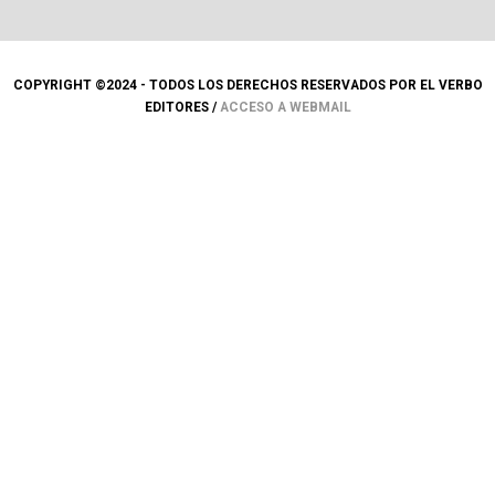
COPYRIGHT ©2024 - TODOS LOS DERECHOS RESERVADOS POR EL VERBO
EDITORES /
ACCESO A WEBMAIL