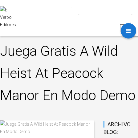
TIENDA
CATÁLOGO
NOVEDADES
NOSOTROS
QUÉ HACEMOS
GALERÍA
CONTACTO
Juega Gratis A Wild
Heist At Peacock
Manor En Modo Demo
ARCHIVO
BLOG: