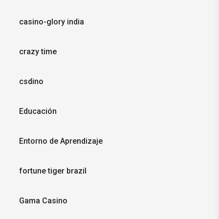
casino-glory india
crazy time
csdino
Educación
Entorno de Aprendizaje
fortune tiger brazil
Gama Casino