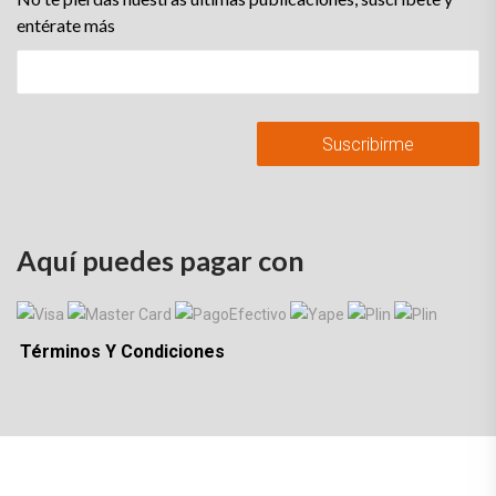
entérate más
Suscribirme
Aquí puedes pagar con
Términos Y Condiciones