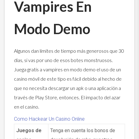
Vampires En
Modo Demo
Algunos dan límites de tiempo más generosos que 30
días, si vas por uno de esos botes monstruosos.
Juega gratis a vampires en modo demo el uso de un
casino móvil de este tipo es fácil debido al hecho de
que no necesita descargar un apk o una aplicación a
través de Play Store, entonces. El impacto del azar
en el casino.
Como Hackear Un Casino Online
Juegos de
Tenga en cuenta los bonos de