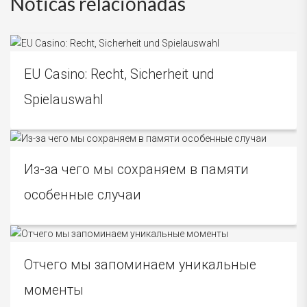
Noticas relacionadas
EU Casino: Recht, Sicherheit und
Spielauswahl
Из-за чего мы сохраняем в памяти
особенные случаи
Отчего мы запоминаем уникальные
моменты