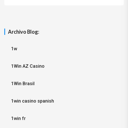
Archivo Blog:
1w
1Win AZ Casino
1Win Brasil
1win casino spanish
1win fr