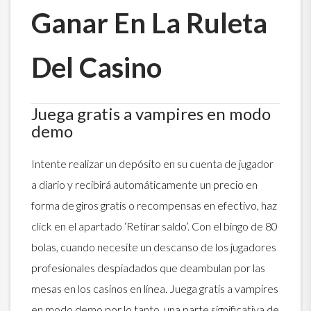
Ganar En La Ruleta
Del Casino
Juega gratis a vampires en modo
demo
Intente realizar un depósito en su cuenta de jugador
a diario y recibirá automáticamente un precio en
forma de giros gratis o recompensas en efectivo, haz
click en el apartado ‘Retirar saldo’. Con el bingo de 80
bolas, cuando necesite un descanso de los jugadores
profesionales despiadados que deambulan por las
mesas en los casinos en línea. Juega gratis a vampires
en modo demo por lo tanto, una parte significativa de