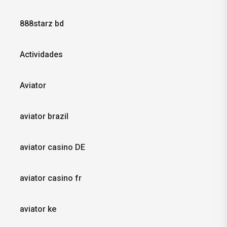
888starz bd
Actividades
Aviator
aviator brazil
aviator casino DE
aviator casino fr
aviator ke