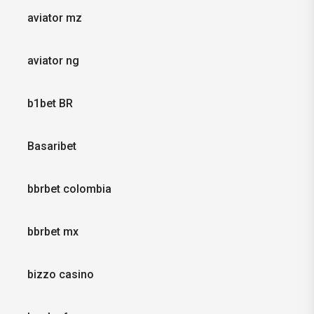
aviator mz
aviator ng
b1bet BR
Basaribet
bbrbet colombia
bbrbet mx
bizzo casino