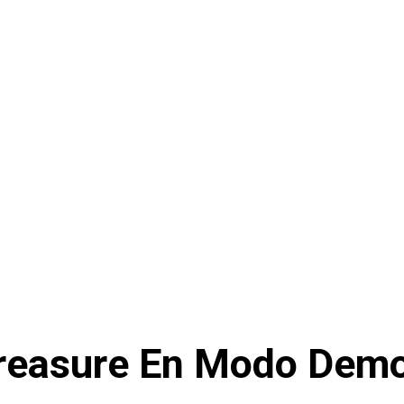
Treasure En Modo Dem