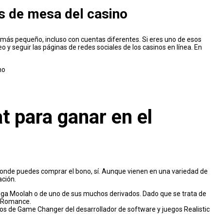
s de mesa del casino
más pequeño, incluso con cuentas diferentes. Si eres uno de esos
eo y seguir las páginas de redes sociales de los casinos en línea. En
no
t para ganar en el
onde puedes comprar el bono, sí. Aunque vienen en una variedad de
ación.
Mega Moolah o de uno de sus muchos derivados. Dado que se trata de
l Romance.
los de Game Changer del desarrollador de software y juegos Realistic