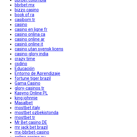
bbrbet colombia
bbrbet mx
bizzo casino
book of ra
casibom tr
casino
casino en ligne fr
casino onlina ca
casino online ar
casinò online it
casino utan svensk licens
casino-glory india
crazy time
csdino
Educación
Entorno de Aprendizaje
fortune tiger brazil
Gama Casino
glory-casinos tr
Kasyno Online PL
king johnnie
Masalbet
mostbet italy
mostbet ozbekistonda
mostbet tr
Mr Bet casino DE
mr jack bet brazil
mx-bbrbet-casino