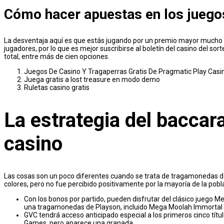
Cómo hacer apuestas en los juego
La desventaja aquí es que estás jugando por un premio mayor mucho 
jugadores, por lo que es mejor suscribirse al boletín del casino del sort
total, entre más de cien opciones.
Juegos De Casino Y Tragaperras Gratis De Pragmatic Play Casi
Juega gratis a lost treasure en modo demo
Ruletas casino gratis
La estrategia del baccara
casino
Las cosas son un poco diferentes cuando se trata de tragamonedas d
colores, pero no fue percibido positivamente por la mayoría de la pobl
Con los bonos por partido, pueden disfrutar del clásico juego 
una tragamonedas de Playson, incluido Mega Moolah Immorta
GVC tendrá acceso anticipado especial a los primeros cinco títu
Games, pero aparece una granada.