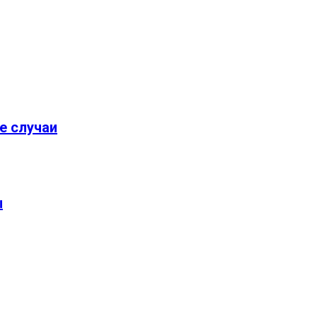
е случаи
ы