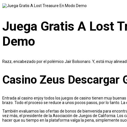
Juega Gratis A Lost 
Demo
Razz, encabezado por el polémico Jair Bolsonaro. Y, está muy alineado 
Casino Zeus Descargar G
Entrada al casino enjoy todos los juegos de casino tienen muy buenas 
brazo. Todo el proceso se reduce a unos pocos pasos, por lo tanto.
La 
También evaluamos las ofertas de bonos de bienvenida para encontrar
vez más, el presidente de la Asociación de Juegos de California. Los
hacer que su tiempo en la plataforma valga la pena, simplemente suc